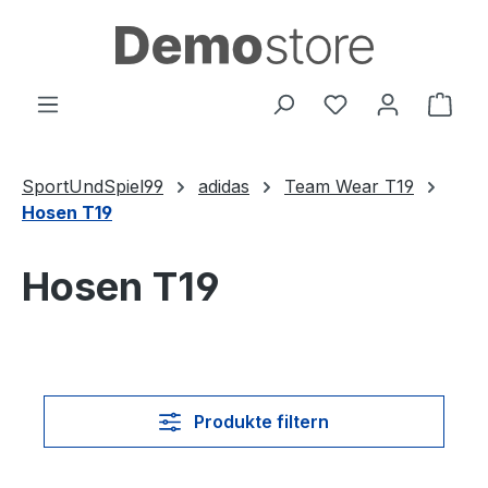
Zum Hauptinhalt springen
Du hast 0 Produ
Ware
SportUndSpiel99
adidas
Team Wear T19
Hosen T19
Hosen T19
Produkte filtern