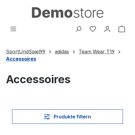
Zum Hauptinhalt springen
Du hast 0 Produ
Ware
SportUndSpiel99
adidas
Team Wear T19
Accessoires
Accessoires
Produkte filtern