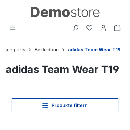
Zum Hauptinhalt springen
Du hast 0 Produ
Ware
ju-sports
Bekleidung
adidas Team Wear T19
adidas Team Wear T19
Produkte filtern