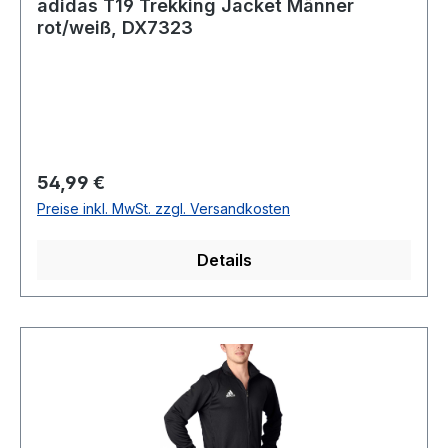
adidas T19 Trekking Jacket Männer
rot/weiß, DX7323
Regulärer Preis:
54,99 €
Preise inkl. MwSt. zzgl. Versandkosten
Details