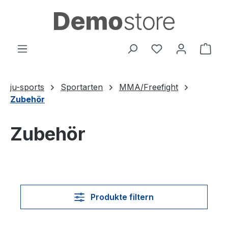
Zum Hauptinhalt springen
Du hast 0 Produ
Ware
ju-sports
Sportarten
MMA/Freefight
Zubehör
Zubehör
Produkte filtern