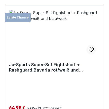
Letzte Chance
Ju-Sports Super-Set Fightshort +
Rashguard Bavaria rot/weiß und
blau/weiß
Verkaufspreis:
64,95 €
Regulärer Preis:
99,95 €
(35.02% gespart)