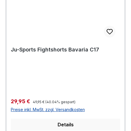
Ju-Sports Fightshorts Bavaria C17
Verkaufspreis:
29,95 €
Regulärer Preis:
49,95 €
(40.04% gespart)
Preise inkl. MwSt. zzgl. Versandkosten
Details