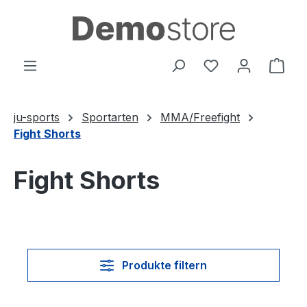
Zum Hauptinhalt springen
Du hast 0 Produ
Ware
ju-sports
Sportarten
MMA/Freefight
Fight Shorts
Fight Shorts
Produkte filtern