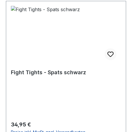
Fight Tights - Spats schwarz
Regulärer Preis:
34,95 €