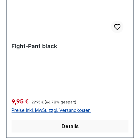
Fight-Pant black
Verkaufspreis:
9,95 €
Regulärer Preis:
29,95 €
(66.78% gespart)
Preise inkl. MwSt. zzgl. Versandkosten
Details