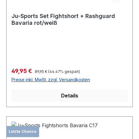
Ju-Sports Set Fightshort + Rashguard
Bavaria rot/weiß
Verkaufspreis:
49,95 €
Regulärer Preis:
89,95 €
(44.47% gespart)
Preise inkl. MwSt. zzgl. Versandkosten
Details
Letzte Chance