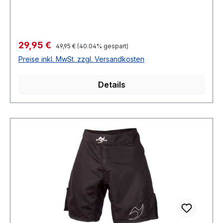
Verkaufspreis:
29,95 €
Regulärer Preis:
49,95 €
(40.04% gespart)
Preise inkl. MwSt. zzgl. Versandkosten
Details