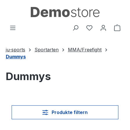
Zum Hauptinhalt springen
Du hast 0 Produ
Ware
ju-sports
Sportarten
MMA/Freefight
Dummys
Dummys
Produkte filtern