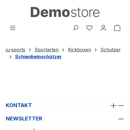
Zum Hauptinhalt springen
Du hast 0 Produ
Ware
ju-sports
Sportarten
Kickboxen
Schützer
Schienbeinschützer
KONTAKT
NEWSLETTER