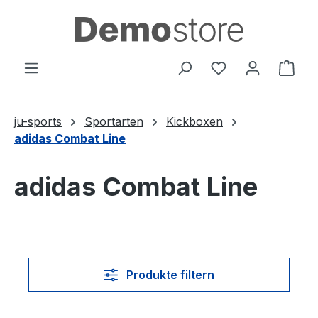
Zum Hauptinhalt springen
Du hast 0 Produ
Ware
ju-sports
Sportarten
Kickboxen
adidas Combat Line
adidas Combat Line
Produkte filtern