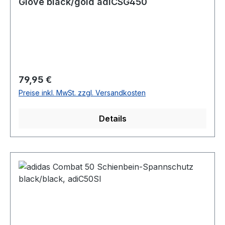
Glove black/gold adiCSG450
Regulärer Preis:
79,95 €
Preise inkl. MwSt. zzgl. Versandkosten
Details