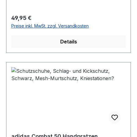
Regulärer Preis:
49,95 €
Preise inkl. MwSt. zzgl. Versandkosten
Details
adidas Combat 50 Handpratzen,