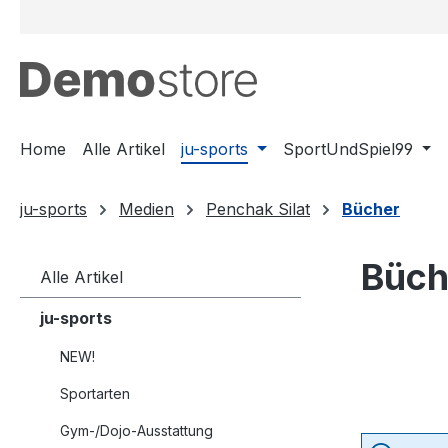
m Hauptinhalt springen
Zur Suche springen
Zur Hauptnavigation springen
Home
Alle Artikel
ju-sports
SportUndSpiel99
ju-sports
Medien
Penchak Silat
Bücher
Büch
Alle Artikel
ju-sports
NEW!
Sportarten
Gym-/Dojo-Ausstattung