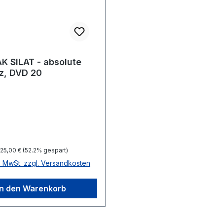
 SILAT - absolute
nz, DVD 20
preis:
Regulärer Preis:
25,00 €
(52.2% gespart)
l. MwSt. zzgl. Versandkosten
In den Warenkorb