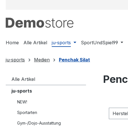
m Hauptinhalt springen
Zur Suche springen
Zur Hauptnavigation springen
Home
Alle Artikel
ju-sports
SportUndSpiel99
ju-sports
Medien
Penchak Silat
Penc
Alle Artikel
ju-sports
NEW!
Sportarten
Herste
Gym-/Dojo-Ausstattung