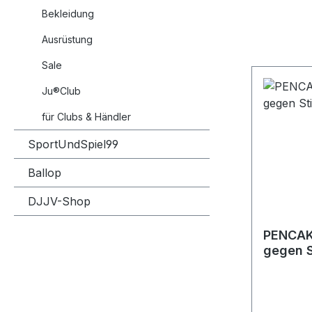
Bekleidung
Ausrüstung
Sale
Ju®Club
für Clubs & Händler
SportUndSpiel99
Ballop
DJJV-Shop
PENCAK SILAT 
gegen S