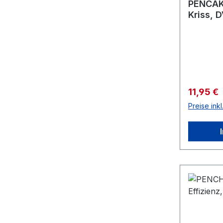
PENCAK 
Kriss, 
Verkaufs
11,95 €
Preise ink