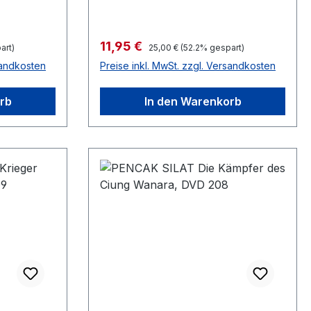
Verkaufspreis:
11,95 €
Regulärer Preis:
art)
25,00 €
(52.2% gespart)
sandkosten
Preise inkl. MwSt. zzgl. Versandkosten
rb
In den Warenkorb