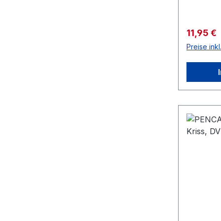
Verkaufs
11,95 €
Preise ink