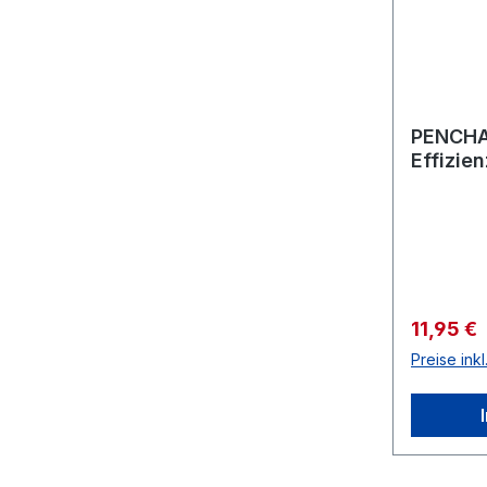
PENCHAK
Effizie
Verkaufs
11,95 €
Preise ink