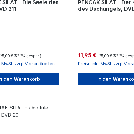
SILAT - Die Seele des
PENCAK SILAT - Der 
DVD 211
des Dschungels, DV
preis:
Verkaufspreis:
11,95 €
Regulärer Preis:
Regulärer Preis:
25,00 €
(52.2% gespart)
25,00 €
(52.2% gesp
l. MwSt. zzgl. Versandkosten
Preise inkl. MwSt. zzgl. Ver
In den Warenkorb
In den Warenko