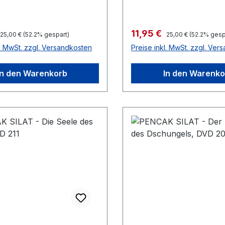
preis:
Verkaufspreis:
11,95 €
Regulärer Preis:
Regulärer Preis:
25,00 €
(52.2% gespart)
25,00 €
(52.2% gesp
l. MwSt. zzgl. Versandkosten
Preise inkl. MwSt. zzgl. Ver
In den Warenkorb
In den Warenko