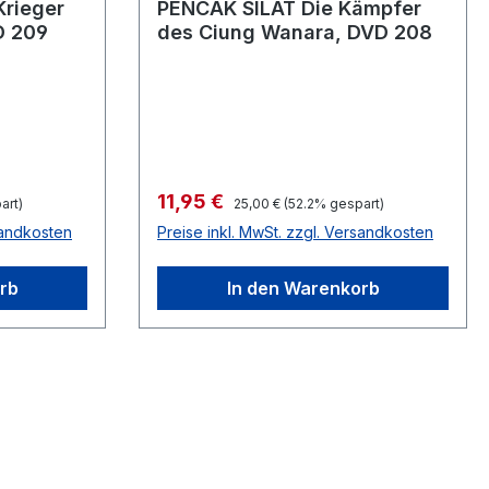
Krieger
PENCAK SILAT Die Kämpfer
D 209
des Ciung Wanara, DVD 208
Verkaufspreis:
11,95 €
Regulärer Preis:
art)
25,00 €
(52.2% gespart)
sandkosten
Preise inkl. MwSt. zzgl. Versandkosten
rb
In den Warenkorb