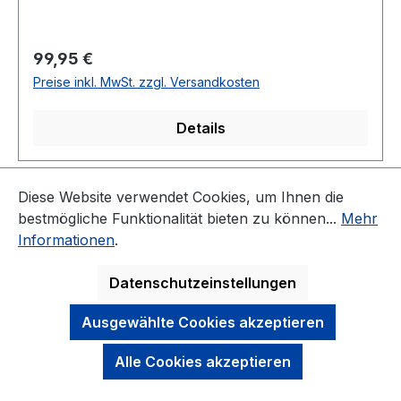
Regulärer Preis:
99,95 €
Preise inkl. MwSt. zzgl. Versandkosten
Details
Diese Website verwendet Cookies, um Ihnen die
Seite
Seite
1
2
bestmögliche Funktionalität bieten zu können...
Mehr
Informationen
.
Datenschutzeinstellungen
KONTAKT
Ausgewählte Cookies akzeptieren
NEWSLETTER
Alle Cookies akzeptieren
DARAUF KÖNNEN SIE SICH VERLASSEN