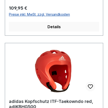
Regulärer Preis:
109,95 €
Preise inkl. MwSt. zzgl. Versandkosten
Details
adidas Kopfschutz ITF-Taekowndo red,
adiKBHG500