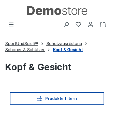
Zum Hauptinhalt springen
Du hast 0 Produ
Ware
SportUndSpiel99
Schutzausrüstung
Schoner & Schützer
Kopf & Gesicht
Kopf & Gesicht
Produkte filtern