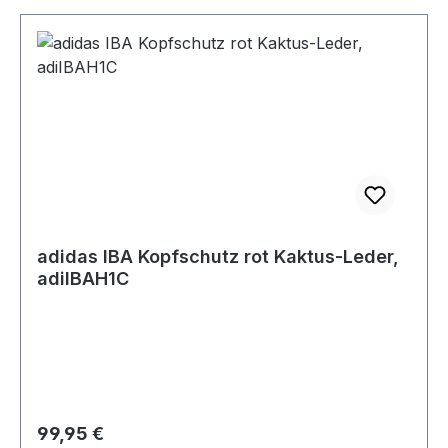
adidas IBA Kopfschutz rot Kaktus-Leder,
adiIBAH1C
Regulärer Preis:
99,95 €