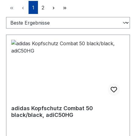
Seite
Seite
1
2
adidas Kopfschutz Combat 50
black/black, adiC50HG