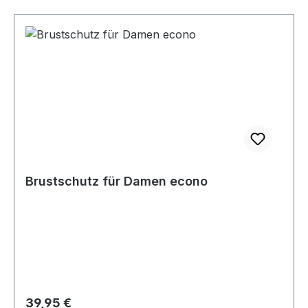
Brustschutz für Damen econo
Regulärer Preis:
39,95 €