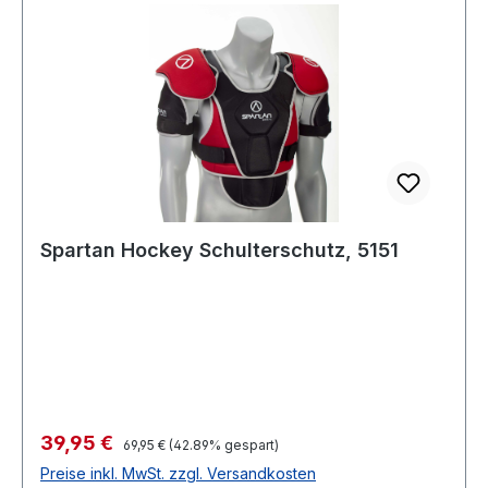
Spartan Hockey Schulterschutz, 5151
Verkaufspreis:
39,95 €
Regulärer Preis:
69,95 €
(42.89% gespart)
Preise inkl. MwSt. zzgl. Versandkosten