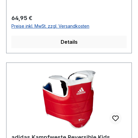
Regulärer Preis:
64,95 €
Preise inkl. MwSt. zzgl. Versandkosten
Details
adidas Kampfweste Reversible Kids,