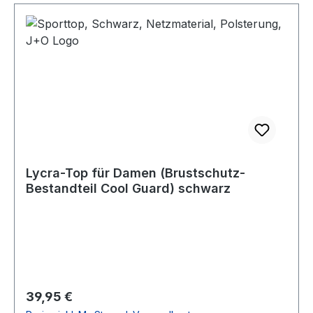
Lycra-Top für Damen (Brustschutz-
Bestandteil Cool Guard) schwarz
Regulärer Preis:
39,95 €