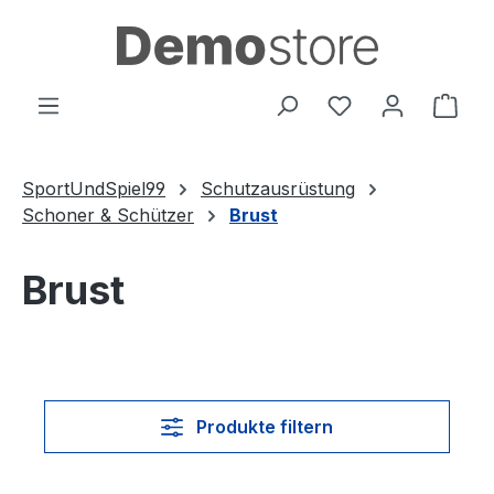
Zum Hauptinhalt springen
Du hast 0 Produ
Ware
SportUndSpiel99
Schutzausrüstung
Schoner & Schützer
Brust
Brust
Produkte filtern