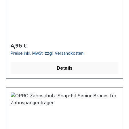
Regulärer Preis:
4,95 €
Preise inkl. MwSt. zzgl. Versandkosten
Details