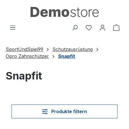
Zum Hauptinhalt springen
Du hast 0 Produ
Ware
SportUndSpiel99
Schutzausrüstung
Opro Zahnschützer
Snapfit
Snapfit
Produkte filtern