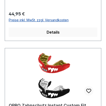
Regulärer Preis:
44,95 €
Preise inkl. MwSt. zzgl. Versandkosten
Details
OPRO Zahnschutz Instant Custom Fit