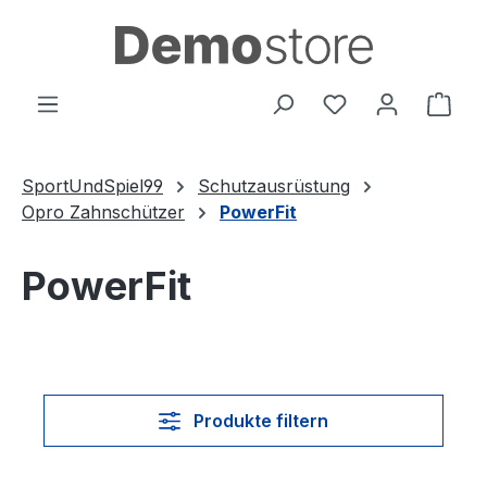
Zum Hauptinhalt springen
Du hast 0 Produ
Ware
SportUndSpiel99
Schutzausrüstung
Opro Zahnschützer
PowerFit
PowerFit
Produkte filtern