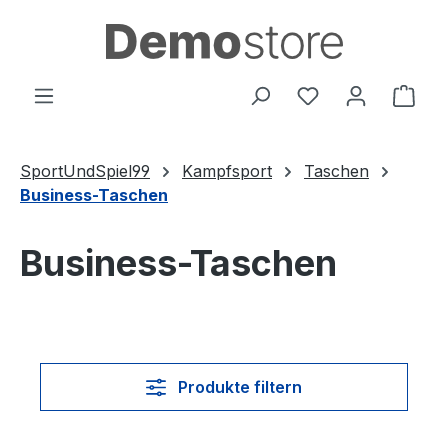
Zum Hauptinhalt springen
Du hast 0 Produ
Ware
SportUndSpiel99
Kampfsport
Taschen
Business-Taschen
Business-Taschen
Produkte filtern