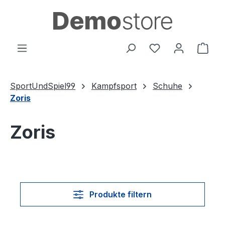
Zum Hauptinhalt springen
Du hast 0 Produ
Ware
SportUndSpiel99
Kampfsport
Schuhe
Zoris
Zoris
Produkte filtern