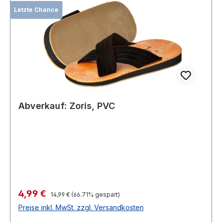
Letzte Chance
Abverkauf: Zoris, PVC
Verkaufspreis:
4,99 €
Regulärer Preis:
14,99 €
(66.71% gespart)
Preise inkl. MwSt. zzgl. Versandkosten