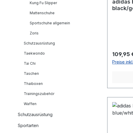
adidas 
Kung Fu Slipper
black/g
Mattenschuhe
Sportschuhe allgemein
Zoris
Schutzausrüstung
Reguläre
Taekwondo
109,95 
Preise ink
Tai Chi
Taschen
Thaiboxen
Trainingszubehör
Waffen
Schutzausrüstung
Sportarten