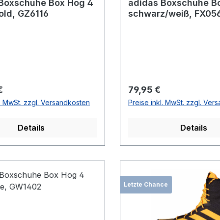
Boxschuhe Box Hog 4
adidas Boxschuhe B
old, GZ6116
schwarz/weiß, FX05
r Preis:
Regulärer Preis:
€
79,95 €
l. MwSt. zzgl. Versandkosten
Preise inkl. MwSt. zzgl. Ver
Details
Details
Letzte Chance