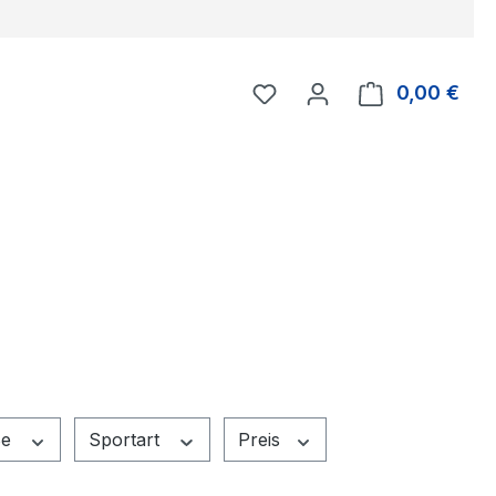
Du hast 0 Produkte auf 
0,00 €
Ware
ße
Sportart
Preis