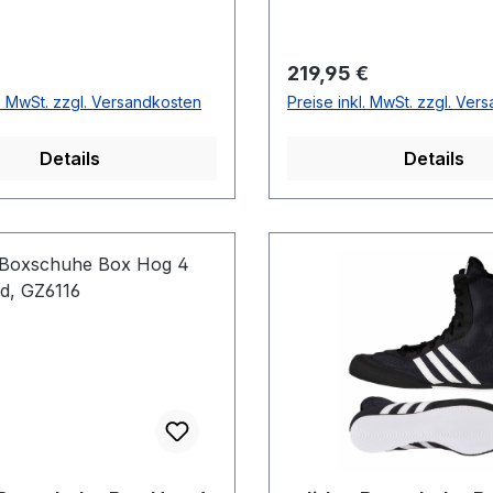
r Preis:
Regulärer Preis:
219,95 €
l. MwSt. zzgl. Versandkosten
Preise inkl. MwSt. zzgl. Ver
Details
Details