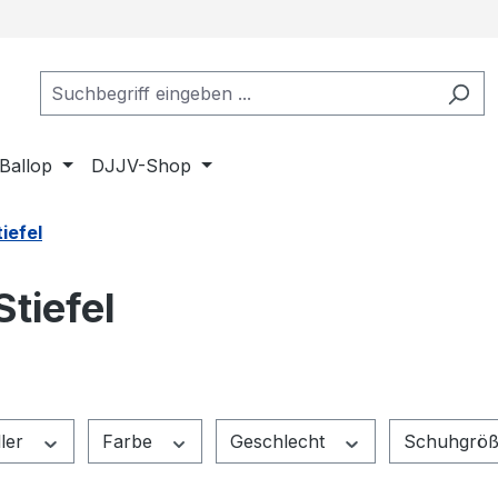
Ballop
DJJV-Shop
iefel
tiefel
ller
Farbe
Geschlecht
Schuhgrö