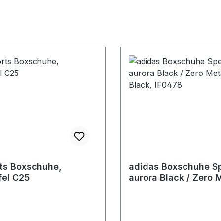
ts Boxschuhe,
adidas Boxschuhe S
fel C25
aurora Black / Zero M
Core Black, IF0478