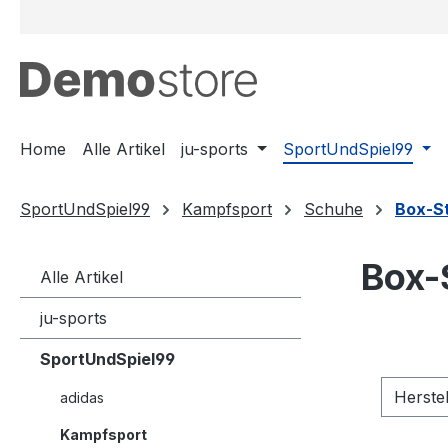
m Hauptinhalt springen
Zur Suche springen
Zur Hauptnavigation springen
Home
Alle Artikel
ju-sports
SportUndSpiel99
SportUndSpiel99
Kampfsport
Schuhe
Box-St
Box-S
Alle Artikel
ju-sports
SportUndSpiel99
Herste
adidas
Kampfsport