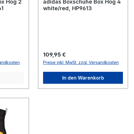
ox Hog 2
adidas Boxschuhe Box Hog 4
61
white/red, HP9613
Regulärer Preis:
109,95 €
sandkosten
Preise inkl. MwSt. zzgl. Versandkosten
In den Warenkorb