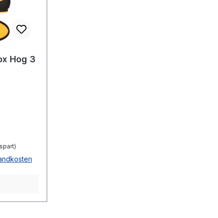
ox Hog 3
spart)
sandkosten