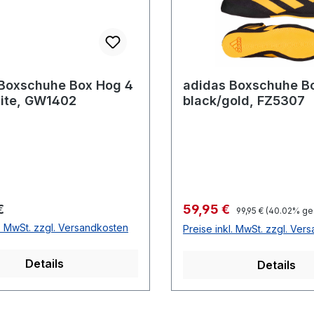
Boxschuhe Box Hog 4
adidas Boxschuhe B
ite, GW1402
black/gold, FZ5307
r Preis:
Verkaufspreis:
€
59,95 €
Regulärer Preis:
99,95 €
(40.02% ge
l. MwSt. zzgl. Versandkosten
Preise inkl. MwSt. zzgl. Ver
Details
Details