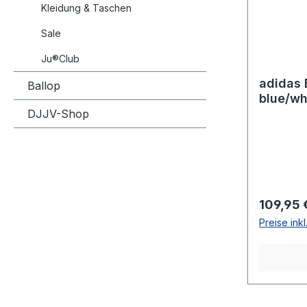
Kleidung & Taschen
Sale
Ju®Club
adidas 
Ballop
blue/wh
DJJV-Shop
Reguläre
109,95 
Preise ink