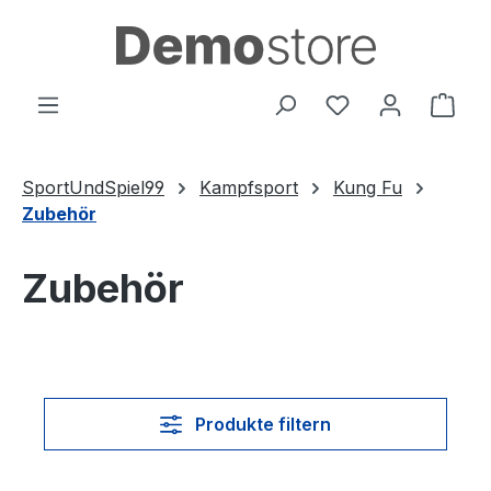
Zum Hauptinhalt springen
Du hast 0 Produ
Ware
SportUndSpiel99
Kampfsport
Kung Fu
Zubehör
Zubehör
Produkte filtern