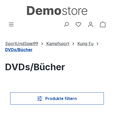
Zum Hauptinhalt springen
Du hast 0 Produ
Ware
SportUndSpiel99
Kampfsport
Kung Fu
DVDs/Bücher
DVDs/Bücher
Produkte filtern