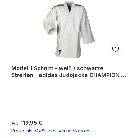
Model 1 Schnitt - weiß / schwarze
Streifen - adidas Judojacke CHAMPION III
IJF - JIJFS-JAC
Regulärer Preis:
Ab
119,95 €
Preise inkl. MwSt. zzgl. Versandkosten