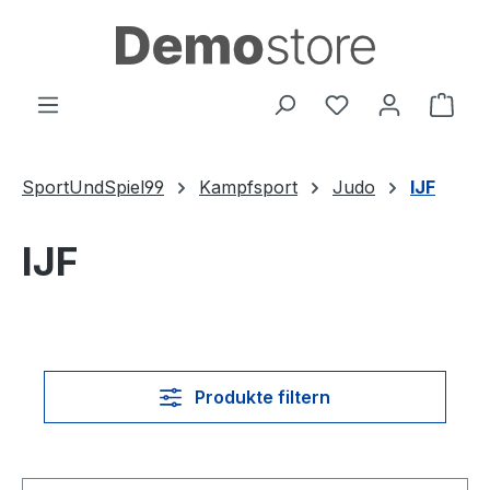
Zum Hauptinhalt springen
Du hast 0 Produ
Ware
SportUndSpiel99
Kampfsport
Judo
IJF
IJF
Produkte filtern