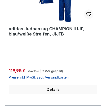
adidas Judoanzug CHAMPION II IJF,
blau/weiße Streifen, JIJFB
Verkaufspreis:
119,95 €
Regulärer Preis:
254,95 €
(52.95% gespart)
Preise inkl. MwSt. zzgl. Versandkosten
Details