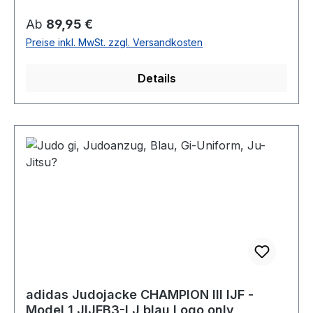
Regulärer Preis:
Ab
89,95 €
Preise inkl. MwSt. zzgl. Versandkosten
Details
adidas Judojacke CHAMPION III IJF -
Model 1 JIJFB3-LJ blau Logo only