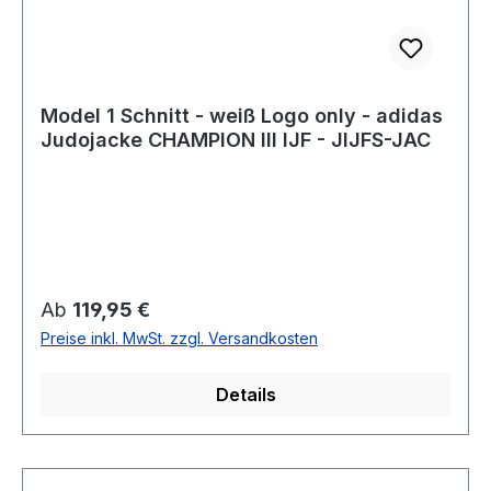
Model 1 Schnitt - weiß Logo only - adidas
Judojacke CHAMPION III IJF - JIJFS-JAC
Regulärer Preis:
Ab
119,95 €
Preise inkl. MwSt. zzgl. Versandkosten
Details