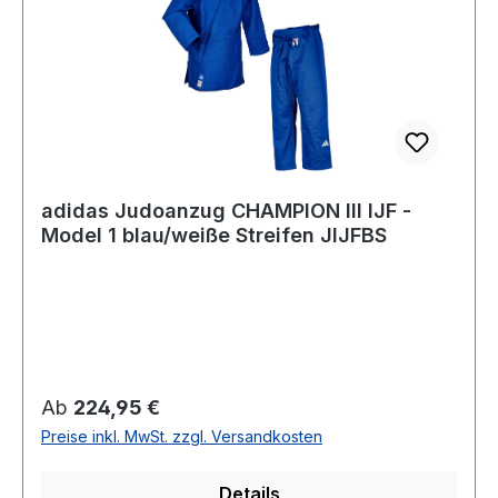
adidas Judoanzug CHAMPION III IJF -
Model 1 blau/weiße Streifen JIJFBS
Regulärer Preis:
Ab
224,95 €
Preise inkl. MwSt. zzgl. Versandkosten
Details