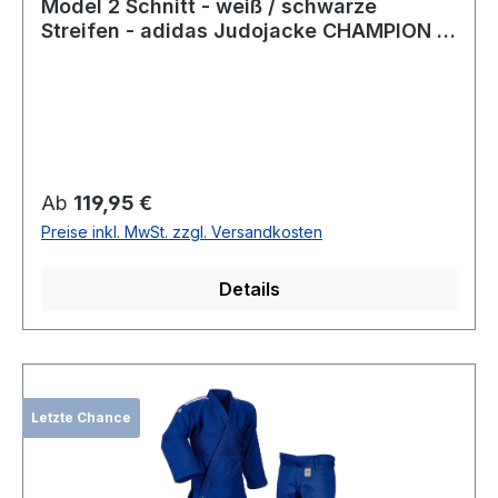
Model 2 Schnitt - weiß / schwarze
Streifen - adidas Judojacke CHAMPION III
IJF - JIJFS-JAC
Regulärer Preis:
Ab
119,95 €
Preise inkl. MwSt. zzgl. Versandkosten
Details
Letzte Chance