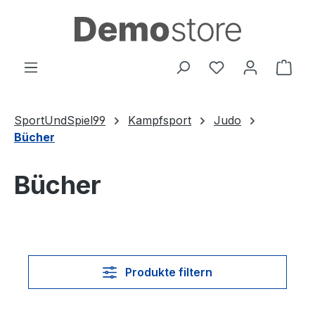
Zum Hauptinhalt springen
Du hast 0 Produ
Ware
SportUndSpiel99
Kampfsport
Judo
Bücher
Bücher
Produkte filtern