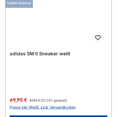
Letzte Chance
adidas SM II Sneaker weiß
Verkaufspreis:
69,95 €
Regulärer Preis:
89,95 €
(22.23% gespart)
Preise inkl. MwSt. zzgl. Versandkosten