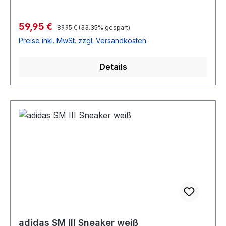
Verkaufspreis:
59,95 €
Regulärer Preis:
89,95 €
(33.35% gespart)
Preise inkl. MwSt. zzgl. Versandkosten
Details
adidas SM III Sneaker weiß