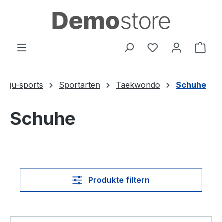
Zum Hauptinhalt springen
Du hast 0 Produ
Ware
ju-sports
Sportarten
Taekwondo
Schuhe
Schuhe
Produkte filtern