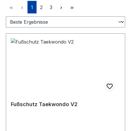
Seite
Seite
Seite
1
2
3
Fußschutz Taekwondo V2