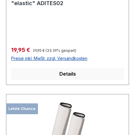
"elastic" ADITES02
Verkaufspreis:
19,95 €
Regulärer Preis:
29,95 €
(33.39% gespart)
Preise inkl. MwSt. zzgl. Versandkosten
Details
Letzte Chance