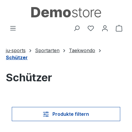
Zum Hauptinhalt springen
Du hast 0 Produ
Ware
ju-sports
Sportarten
Taekwondo
Schützer
Schützer
Produkte filtern