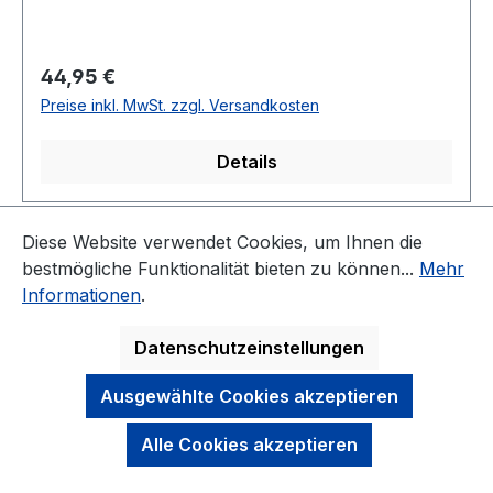
Regulärer Preis:
44,95 €
Preise inkl. MwSt. zzgl. Versandkosten
Details
Diese Website verwendet Cookies, um Ihnen die
Seite
Seite
Seite
1
2
3
bestmögliche Funktionalität bieten zu können...
Mehr
Informationen
.
Datenschutzeinstellungen
KONTAKT
Ausgewählte Cookies akzeptieren
NEWSLETTER
Alle Cookies akzeptieren
DARAUF KÖNNEN SIE SICH VERLASSEN