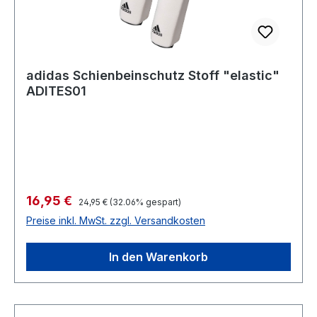
adidas Schienbeinschutz Stoff "elastic"
ADITES01
Verkaufspreis:
16,95 €
Regulärer Preis:
24,95 €
(32.06% gespart)
Preise inkl. MwSt. zzgl. Versandkosten
In den Warenkorb