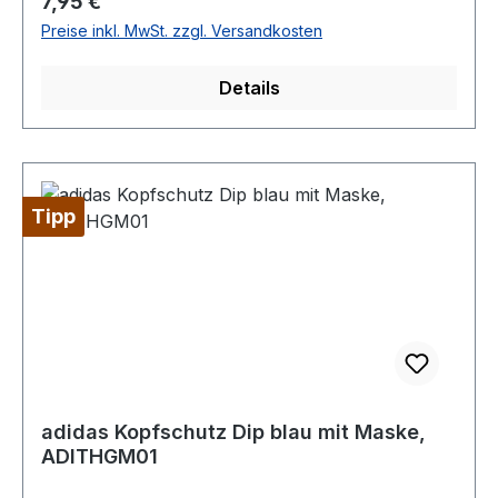
Regulärer Preis:
7,95 €
Preise inkl. MwSt. zzgl. Versandkosten
Details
Tipp
adidas Kopfschutz Dip blau mit Maske,
ADITHGM01