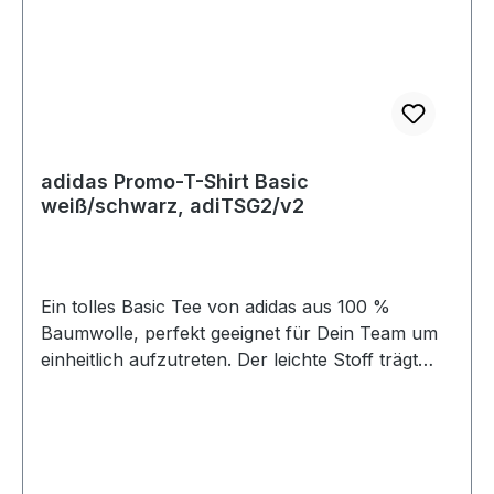
adidas Promo-T-Shirt Basic
weiß/schwarz, adiTSG2/v2
Ein tolles Basic Tee von adidas aus 100 %
Baumwolle, perfekt geeignet für Dein Team um
einheitlich aufzutreten. Der leichte Stoff trägt
sich super auf der Haut, ob beim Training oder
in der Freizeit. Das adidas Logo ist auf dem linken
Ärmel angebracht, so kann Dein Club-Logo
überall aufgedruckt werden. 100 % Baumwolle
Größen: 116 - XXL 2 Farben: weiß, schwarz