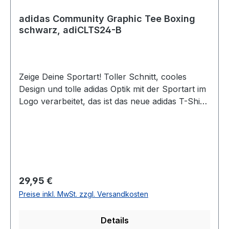
adidas Community Graphic Tee Boxing
schwarz, adiCLTS24-B
Zeige Deine Sportart! Toller Schnitt, cooles
Design und tolle adidas Optik mit der Sportart im
Logo verarbeitet, das ist das neue adidas T-Shirt.
Egal ob für das Training oder in der Freitzeit, in
diesem T-Shirt machst du immer eine gute Figur!
Das neue Desgin und die neuen Farben geben
Deinem Training den richtigen Look. Material:
100 % BaumwolleFarbe: schwarz mit
AufdruckGrößen: S-XLAnmerkung: Da es sich
Regulärer Preis:
29,95 €
um ein Unisex-Produkt handelt, sollten Frauen
Preise inkl. MwSt. zzgl. Versandkosten
eine Konfektionsgröße kleiner wählen.
Details