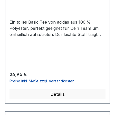
Ein tolles Basic Tee von adidas aus 100 %
Polyester, perfekt geeignet für Dein Team um
einheitlich aufzutreten. Der leichte Stoff trägt
sich super auf der Haut, ob beim Training oder
in der Freizeit. Das adidas Logo ist auf dem linken
Ärmel angebracht, so kann Dein Club-Logo
überall aufgedruckt werden. 100 % Polyester
Größen: XS - 3XL 2 Farben: weiß, schwarz
Regulärer Preis:
24,95 €
Preise inkl. MwSt. zzgl. Versandkosten
Details