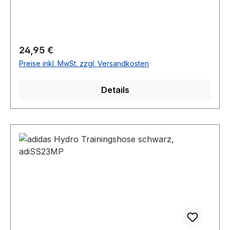
Ärmel angebracht, so kann Dein Club-Logo
überall aufgedruckt werden. 100 % Polyester
Größen: XS - 3XL 2 Farben: weiß, schwarz
Regulärer Preis:
24,95 €
Preise inkl. MwSt. zzgl. Versandkosten
Details