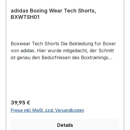
adidas Boxing Wear Tech Shorts,
BXWTSH01
Boxwear Tech Shorts Die Bekleidung für Boxer
von adidas. Hier wurde mitgedacht, der Schnitt
ist genau den Bedürfnissen des Boxtrainings
angepasst. Die Hose ist extrem leicht, die
Bewegungsfreiheit enorm. Einem perfekten
Boxtraining steht nichts mehr im Wege. Am
linken Hosenbein ist "Boxing" dezent aufgenäht.
Material:Hosenmaterial: 90 % Polyester
(recycled Polyester - für nachhaltige
Regulärer Preis:
39,95 €
Verwendung von Ressourcen bei
Preise inkl. MwSt. zzgl. Versandkosten
Sportbekleidung!), 10 % Polyurethan (PU)Mesh:
100 % Polyester (100 % recycled Polyester - für
Details
nachhaltige Verwendung von Ressourcen bei