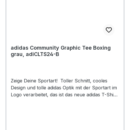
adidas Community Graphic Tee Boxing
grau, adiCLTS24-B
Zeige Deine Sportart! Toller Schnitt, cooles
Design und tolle adidas Optik mit der Sportart im
Logo verarbeitet, das ist das neue adidas T-Shirt.
Egal ob für das Training oder in der Freizeit, in
diesem T-Shirt machst du immer eine gute Figur!
Das neue Design und die neuen Farben geben
Deinem Training den richtigen Look. Material:
100 % BaumwolleFarbe: grau mit