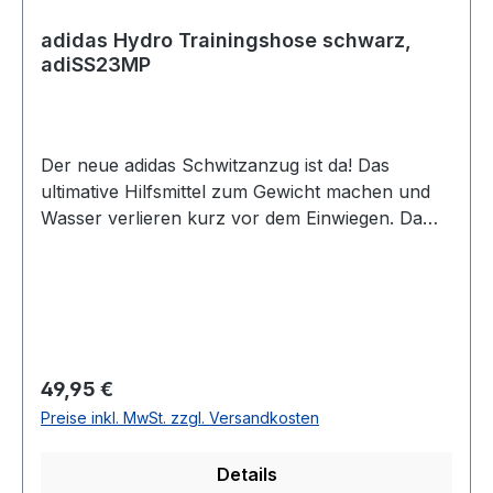
adidas Hydro Trainingshose schwarz,
adiSS23MP
Der neue adidas Schwitzanzug ist da! Das
ultimative Hilfsmittel zum Gewicht machen und
Wasser verlieren kurz vor dem Einwiegen. Da
das Material nicht atmungsaktiv ist, ist eine
entsprechend saugfähige Unterbekleidung
empfehlenswert. Dann kann die "Sauna"
losgehen. Der Anzug ist sportlich geschnitten,
fällt eher klein aus. In 4 Größen erhältlich:S (ca.
150 - 162 cm), M (ca. 163 - 170 cm), L (ca. 171 -
Regulärer Preis:
49,95 €
175 cm), XL (ca. 176 - 182 cm), 100 % Polyester
Preise inkl. MwSt. zzgl. Versandkosten
(recycelt), angenehm zu tragendes, elastisches
MaterialHosenbund mit Gummi und Tunnelzug
Details
maschinenwaschbar bei 30°,