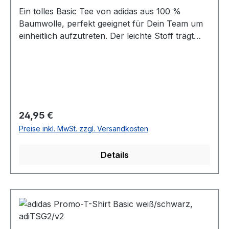
Ein tolles Basic Tee von adidas aus 100 %
Baumwolle, perfekt geeignet für Dein Team um
einheitlich aufzutreten. Der leichte Stoff trägt
sich super auf der Haut, ob beim Training oder
in der Freizeit. Das adidas Logo ist auf dem linken
Ärmel angebracht, so kann Dein Club-Logo
überall aufgedruckt werden. 100 % Baumwolle
Größen: 116 - XXL 2 Farben: weiß, schwarz
Regulärer Preis:
24,95 €
Preise inkl. MwSt. zzgl. Versandkosten
Details