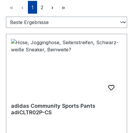
Seite
Seite
1
2
adidas Community Sports Pants
adiCLTR02P-CS