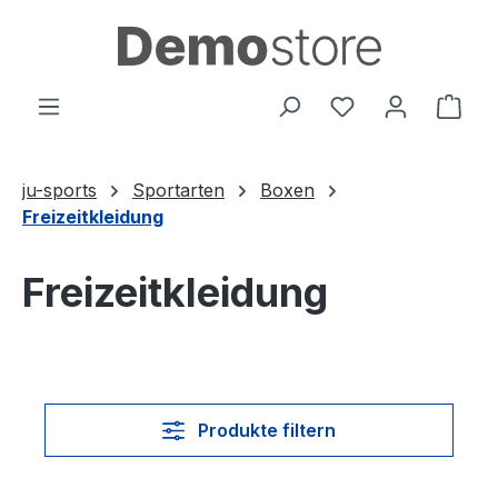
Zum Hauptinhalt springen
Du hast 0 Produ
Ware
ju-sports
Sportarten
Boxen
Freizeitkleidung
Freizeitkleidung
Produkte filtern