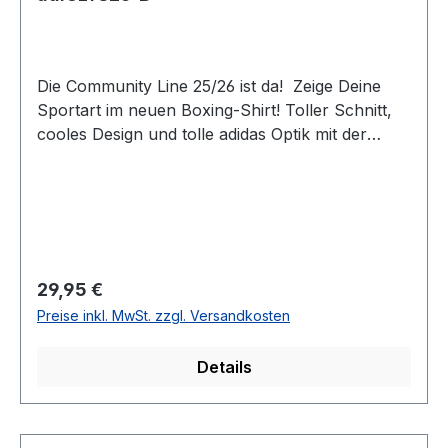
Die Community Line 25/26 ist da! Zeige Deine
Sportart im neuen Boxing-Shirt! Toller Schnitt,
cooles Design und tolle adidas Optik mit der
Sportart im Logo verarbeitet, das ist das neue
adidas T-Shirt. Egal ob für das Training oder in
der Freizeit, in diesem T-Shirt machst du immer
eine gute Figur! Das neue Design und die neuen
Farben geben Deinem Training den richtigen
Look. Material: 100 % Baumwolle Farbe:
Regulärer Preis:
29,95 €
Schwarz mit Aufdruck Größen: S-
Preise inkl. MwSt. zzgl. Versandkosten
XL Anmerkung: Da es sich um ein Unisex-
Produkt handelt, sollten Frauen eine
Details
Konfektionsgröße kleiner wählen.