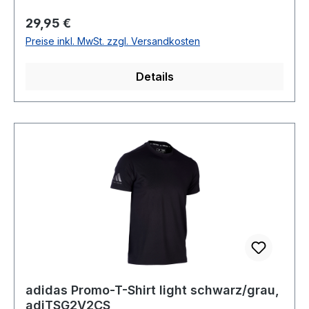
AufdruckGrößen: XS-XXLAnmerkung: Da es
Regulärer Preis:
29,95 €
sich um ein Unisex-Produkt handelt, sollten
Preise inkl. MwSt. zzgl. Versandkosten
Frauen eine Konfektionsgröße kleiner wählen.
Details
adidas Promo-T-Shirt light schwarz/grau,
adiTSG2V2CS