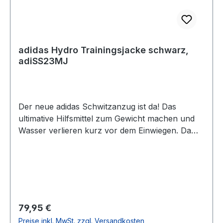
adidas Hydro Trainingsjacke schwarz,
adiSS23MJ
Der neue adidas Schwitzanzug ist da! Das
ultimative Hilfsmittel zum Gewicht machen und
Wasser verlieren kurz vor dem Einwiegen. Da
das Material nicht atmungsaktiv ist, ist eine
entsprechend saugfähige Unterbekleidung
empfehlenswert. Dann kann die "Sauna"
losgehen. Der Anzug ist sportlich geschnitten,
fällt eher klein aus. In 4 Größen erhältlich:S (ca.
150 - 162 cm), M (ca. 163 - 170 cm), L (ca. 171 -
Regulärer Preis:
79,95 €
175 cm), XL (ca. 176 - 182 cm), 100 % Polyester
Preise inkl. MwSt. zzgl. Versandkosten