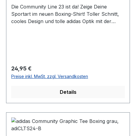
Die Community Line 23 ist da! Zeige Deine
Sportart im neuen Boxing-Shirt! Toller Schnitt,
cooles Design und tolle adidas Optik mit der
Sportart im Logo verarbeitet, das ist das neue
adidas T-Shirt. Egal ob für das Training oder in
der Freitzeit, in diesem T-Shirt machst du immer
eine gute Figur! Das neue Desgin und die neuen
Farben geben Deinem Training den richtigen
Look. Material: 100 % BaumwolleFarbe: Weiß mit
Regulärer Preis:
24,95 €
AufdruckGrößen: S-XLAnmerkung: Da es sich
Preise inkl. MwSt. zzgl. Versandkosten
um ein Unisex-Produkt handelt, sollten Frauen
eine Konfektionsgröße kleiner wählen.
Details