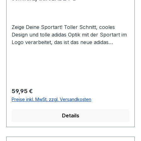
Zeige Deine Sportart! Toller Schnitt, cooles
Design und tolle adidas Optik mit der Sportart im
Logo verarbeitet, das ist das neue adidas
Kapuzenpulli. Egal ob für das Training oder in
der Freizeit, in diesem Hoody machst du immer
eine gute Figur! Das neue Design und die neuen
Farben geben Deinem Training den richtigen
Look. Material: 80 % Baumwolle, 20 %
PolyesterFarbe: Schwarz mit AufdruckGrößen:
Regulärer Preis:
59,95 €
S-XLAnmerkung: Da es sich um ein Unisex-
Preise inkl. MwSt. zzgl. Versandkosten
Produkt handelt, sollten Frauen eine
Konfektionsgröße kleiner wählen.
Details