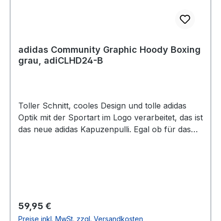
adidas Community Graphic Hoody Boxing
grau, adiCLHD24-B
Toller Schnitt, cooles Design und tolle adidas
Optik mit der Sportart im Logo verarbeitet, das ist
das neue adidas Kapuzenpulli. Egal ob für das
Training oder in der Freitzeit, in diesem Hoody
machst du immer eine gute Figur! Das neue
Desgin und die neuen Farben geben Deinem
Training den richtigen Look. Material: 80 %
Baumwolle, 20 % PolyesterFarbe: grau mit
AufdruckGrößen: XS-XXLAnmerkung: Da es
Regulärer Preis:
59,95 €
sich um ein Unisex-Produkt handelt, sollten
Preise inkl. MwSt. zzgl. Versandkosten