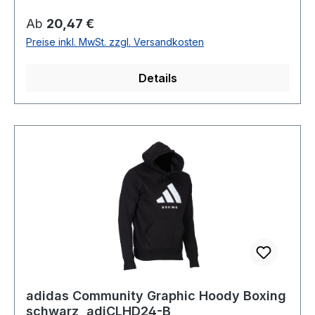
Regulärer Preis:
Ab
20,47 €
Preise inkl. MwSt. zzgl. Versandkosten
Details
adidas Community Graphic Hoody Boxing
schwarz, adiCLHD24-B