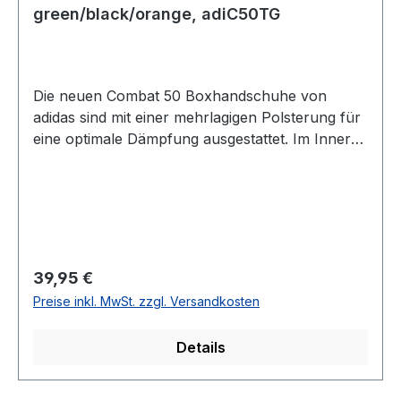
green/black/orange, adiC50TG
Die neuen Combat 50 Boxhandschuhe von
adidas sind mit einer mehrlagigen Polsterung für
eine optimale Dämpfung ausgestattet. Im Inneren
der Handschuhe sorgt ein Nylon-Futter für ein
angenehmes Tragegefühl. Verschließbar sind die
Boxhandschuhe mit einem Klettverschluss. Das
strapazierfähige PU-Kunstleder ist von höchster
Qualität. Der adidas Combat 50 ist auch für
Anfänger und für jede beliebige Kampfsportart
Regulärer Preis:
39,95 €
geeignet. in zwei Farben erhältlich in 8, 10, 12
Preise inkl. MwSt. zzgl. Versandkosten
und 14 oz. erhätlich
Details