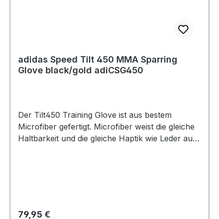
adidas Speed Tilt 450 MMA Sparring
Glove black/gold adiCSG450
Der Tilt450 Training Glove ist aus bestem
Microfiber gefertigt. Microfiber weist die gleiche
Haltbarkeit und die gleiche Haptik wie Leder auf,
nur wird es aus recycletem Kunstleder
hergestellt. Das neue Verfahren, das adidas hier
benutzt, ist extrem Nachhaltig. Den Unterschied
zu echtem Leder wirst Du fast nicht bemerken!
Dieser Handschuh ist mit der TILT Technologie
ausgestattet, das Handgelenk kann in seiner
Regulärer Preis:
79,95 €