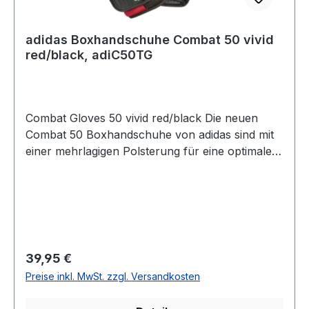
adidas Boxhandschuhe Combat 50 vivid
red/black, adiC50TG
Combat Gloves 50 vivid red/black Die neuen
Combat 50 Boxhandschuhe von adidas sind mit
einer mehrlagigen Polsterung für eine optimale
Dämpfung ausgestattet. Im Inneren der
Handschuhe sorgt ein Nylon-Futter für ein
angenehmes Tragegefühl. Verschließbar sind die
Boxhandschuhe mit einem Klettverschluss. Das
strapazierfähige PU-Kunstleder ist von höchster
Qualität. Der adidas Combat 50 ist auch für
Regulärer Preis:
39,95 €
Anfänger und für jede beliebige Kampfsportart
Preise inkl. MwSt. zzgl. Versandkosten
geeignet. - in zwei Farben erhältlich- in 8, 10, 12
und 16 oz. erhältlich