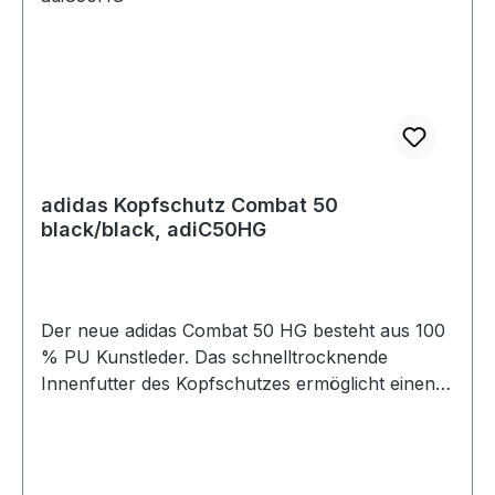
adidas Kopfschutz Combat 50
black/black, adiC50HG
Der neue adidas Combat 50 HG besteht aus 100
% PU Kunstleder. Das schnelltrocknende
Innenfutter des Kopfschutzes ermöglicht einen
angenehmen Tragekomfort sowie
hervorragende Feuchtigkeitsregulierung
während der Nutzung. Außerdem ist durch eine
zusätzliche Schicht EVA-Schaumstoffpolsterung