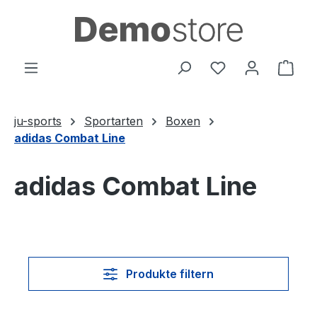
Zum Hauptinhalt springen
Du hast 0 Produ
Ware
ju-sports
Sportarten
Boxen
adidas Combat Line
adidas Combat Line
Produkte filtern