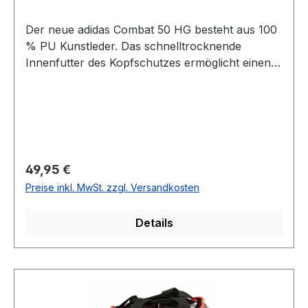
Der neue adidas Combat 50 HG besteht aus 100
% PU Kunstleder. Das schnelltrocknende
Innenfutter des Kopfschutzes ermöglicht einen
angenehmen Tragekomfort sowie
hervorragende Feuchtigkeitsregulierung
während der Nutzung. Außerdem ist durch eine
zusätzliche Schicht EVA-Schaumstoffpolsterung
ein enormer Widerstand und eine optimierte
Stoßabsorption im Training gegeben.
Regulärer Preis:
49,95 €
Verschließbar ist der Kopfschutz mit einem
Preise inkl. MwSt. zzgl. Versandkosten
dualen Klettverschluss-System. Der
Backenriemen ist zusätzlich abnehmbar.Material:
Details
robustes PU-Lederschnelltrocknendes
InnenfutterEVA-Schaumstoffpolsterungfür
Wettkampf und Training