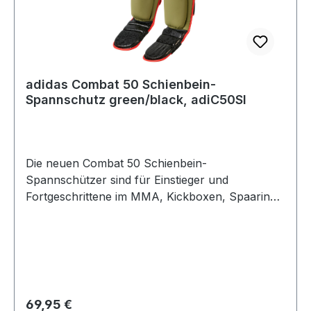
adidas Combat 50 Schienbein-
Spannschutz green/black, adiC50SI
Die neuen Combat 50 Schienbein-
Spannschützer sind für Einstieger und
Fortgeschrittene im MMA, Kickboxen, Spaaring,
Thaiboxen und anderen Sportarten gemacht, wo
es zur Sache geht! Mit neuem Design und toller
Funktionalität und Passform kannst Du in Ruhe
Deinem Training nachgehen und bist perfekt
geschützt. Der Schienbeinschoner adidas
Combat 50 Pro Shin-n-Step ist für Athleten, die
Regulärer Preis:
69,95 €