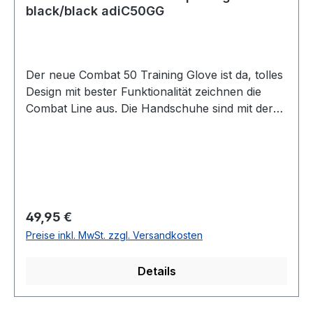
black/black adiC50GG
Der neue Combat 50 Training Glove ist da, tolles
Design mit bester Funktionalität zeichnen die
Combat Line aus. Die Handschuhe sind mit der
patentierten adidas TILT Technologie
ausgestattet, Dein Handgelenk knickt nicht mehr
ab, sondern der Knick ist schon im Handschuh,
dadurch hast Du ein viel ergonomischeres
Schlag-Verhalten und triffst besser. Material: PU
extra dicke Polsterung der Schlagfläche speziell
Regulärer Preis:
49,95 €
zum Greifen und Schlagen entwickelt
Preise inkl. MwSt. zzgl. Versandkosten
Details