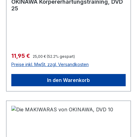
OKINAWA Körpererhärtungstraining, DVD
25
Verkaufspreis:
11,95 €
Regulärer Preis:
25,00 €
(52.2% gespart)
Preise inkl. MwSt. zzgl. Versandkosten
In den Warenkorb