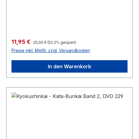
Verkaufspreis:
11,95 €
Regulärer Preis:
25,00 €
(52.2% gespart)
Preise inkl. MwSt. zzgl. Versandkosten
In den Warenkorb