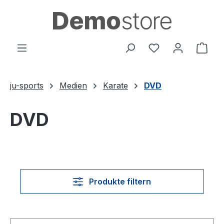
Zum Hauptinhalt springen
Du hast 0 Produ
Ware
ju-sports
Medien
Karate
DVD
DVD
Produkte filtern