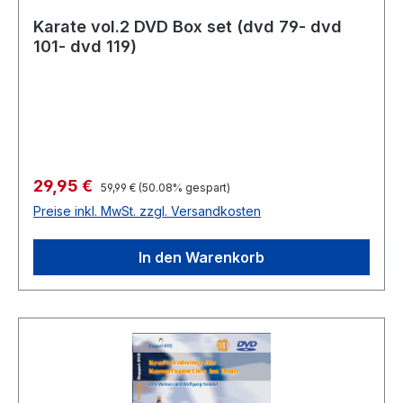
Karate vol.2 DVD Box set (dvd 79- dvd
101- dvd 119)
Verkaufspreis:
29,95 €
Regulärer Preis:
59,99 €
(50.08% gespart)
Preise inkl. MwSt. zzgl. Versandkosten
In den Warenkorb