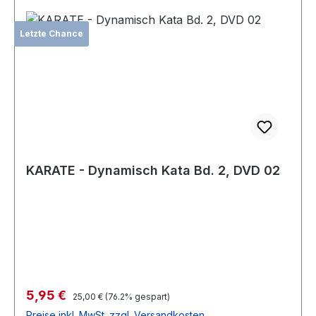
Letzte Chance
KARATE - Dynamisch Kata Bd. 2, DVD 02
Verkaufspreis:
5,95 €
Regulärer Preis:
25,00 €
(76.2% gespart)
Preise inkl. MwSt. zzgl. Versandkosten