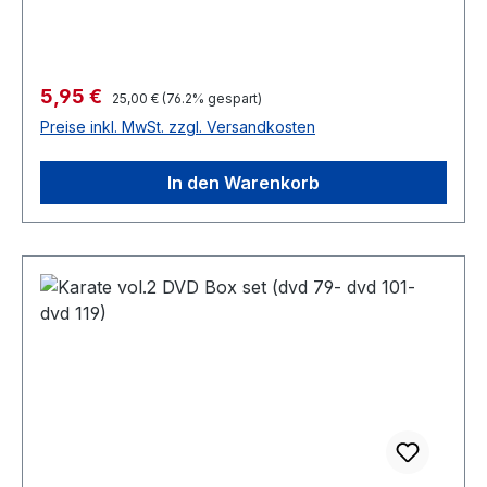
Verkaufspreis:
5,95 €
Regulärer Preis:
25,00 €
(76.2% gespart)
Preise inkl. MwSt. zzgl. Versandkosten
In den Warenkorb