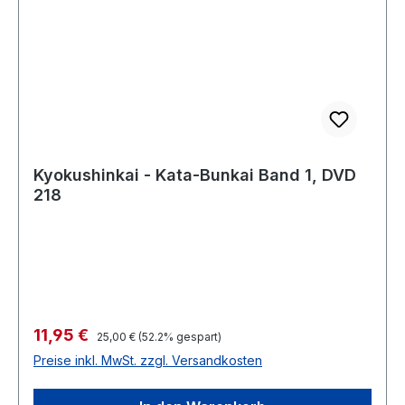
Kyokushinkai - Kata-Bunkai Band 1, DVD
218
Verkaufspreis:
11,95 €
Regulärer Preis:
25,00 €
(52.2% gespart)
Preise inkl. MwSt. zzgl. Versandkosten