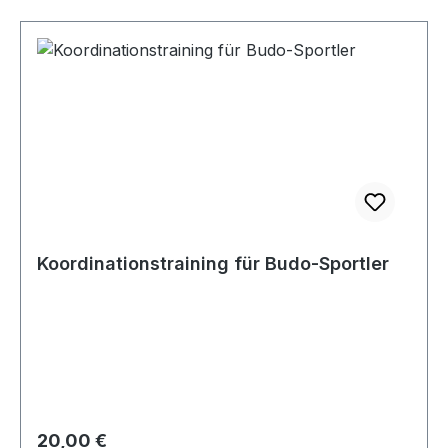
Koordinationstraining für Budo-Sportler
Regulärer Preis:
20,00 €