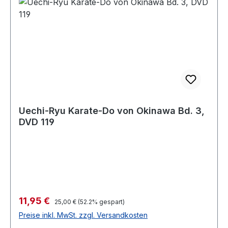
Uechi-Ryu Karate-Do von Okinawa Bd. 3,
DVD 119
Verkaufspreis:
11,95 €
Regulärer Preis:
25,00 €
(52.2% gespart)
Preise inkl. MwSt. zzgl. Versandkosten