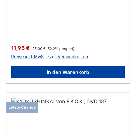
Verkaufspreis:
11,95 €
Regulärer Preis:
25,00 €
(52.2% gespart)
Preise inkl. MwSt. zzgl. Versandkosten
In den Warenkorb
Letzte Chance