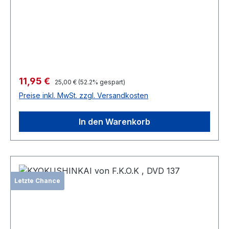
Verkaufspreis:
11,95 €
Regulärer Preis:
25,00 €
(52.2% gespart)
Preise inkl. MwSt. zzgl. Versandkosten
In den Warenkorb
Letzte Chance