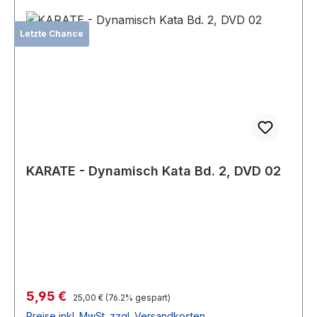
Letzte Chance
KARATE - Dynamisch Kata Bd. 2, DVD 02
Verkaufspreis:
5,95 €
Regulärer Preis:
25,00 €
(76.2% gespart)
Preise inkl. MwSt. zzgl. Versandkosten