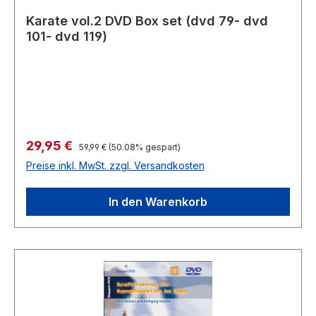
Karate vol.2 DVD Box set (dvd 79- dvd
101- dvd 119)
Verkaufspreis:
29,95 €
Regulärer Preis:
59,99 €
(50.08% gespart)
Preise inkl. MwSt. zzgl. Versandkosten
In den Warenkorb