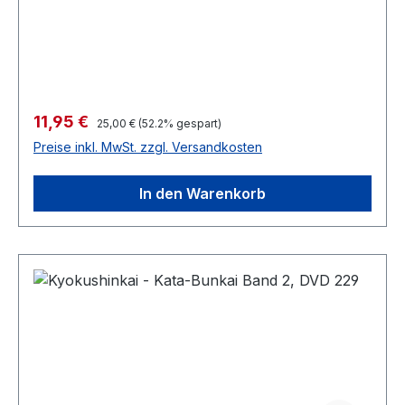
Verkaufspreis:
11,95 €
Regulärer Preis:
25,00 €
(52.2% gespart)
Preise inkl. MwSt. zzgl. Versandkosten
In den Warenkorb