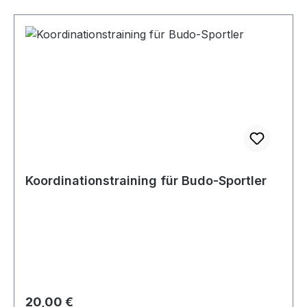
Koordinationstraining für Budo-Sportler
Regulärer Preis:
20,00 €