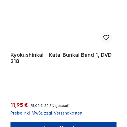
Kyokushinkai - Kata-Bunkai Band 1, DVD
218
Verkaufspreis:
11,95 €
Regulärer Preis:
25,00 €
(52.2% gespart)
Preise inkl. MwSt. zzgl. Versandkosten