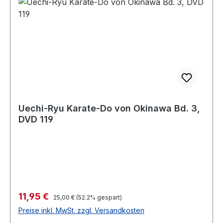
Uechi-Ryu Karate-Do von Okinawa Bd. 3,
DVD 119
Verkaufspreis:
11,95 €
Regulärer Preis:
25,00 €
(52.2% gespart)
Preise inkl. MwSt. zzgl. Versandkosten