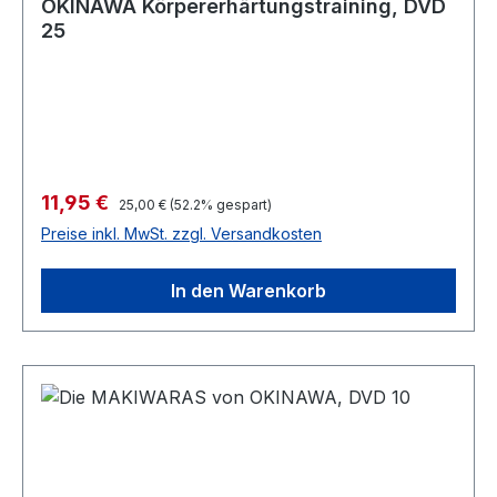
OKINAWA Körpererhärtungstraining, DVD
25
Verkaufspreis:
11,95 €
Regulärer Preis:
25,00 €
(52.2% gespart)
Preise inkl. MwSt. zzgl. Versandkosten
In den Warenkorb