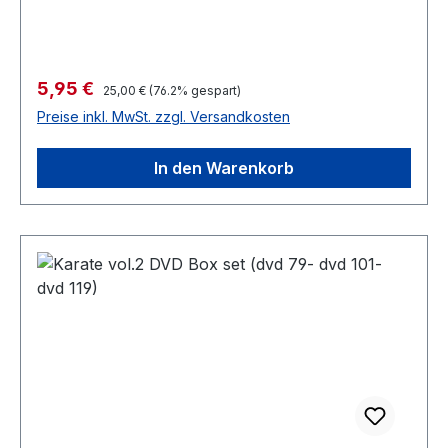
Verkaufspreis:
5,95 €
Regulärer Preis:
25,00 €
(76.2% gespart)
Preise inkl. MwSt. zzgl. Versandkosten
In den Warenkorb