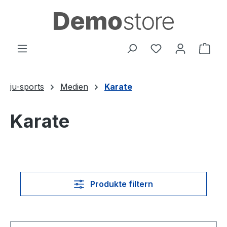
Zum Hauptinhalt springen
Du hast 0 Produ
Ware
ju-sports
Medien
Karate
Karate
Produkte filtern