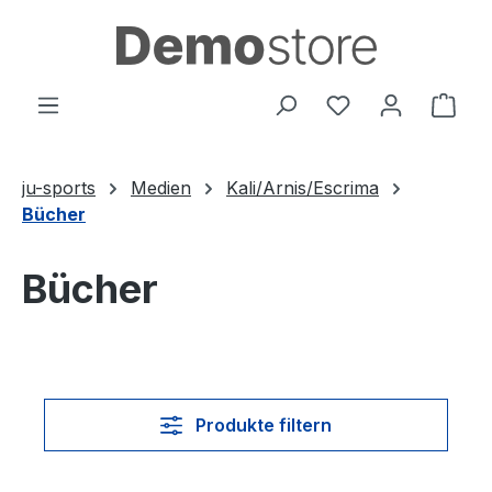
Zum Hauptinhalt springen
Du hast 0 Produ
Ware
ju-sports
Medien
Kali/Arnis/Escrima
Bücher
Bücher
Produkte filtern