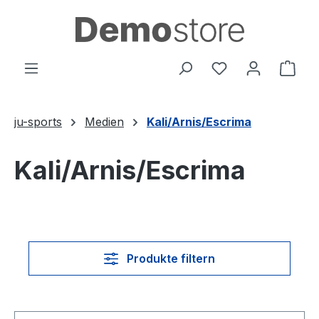
Zum Hauptinhalt springen
Du hast 0 Produ
Ware
ju-sports
Medien
Kali/Arnis/Escrima
Kali/Arnis/Escrima
Produkte filtern