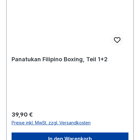
Panatukan Filipino Boxing, Teil 1+2
Regulärer Preis:
39,90 €
Preise inkl. MwSt. zzgl. Versandkosten
In den Warenkorb