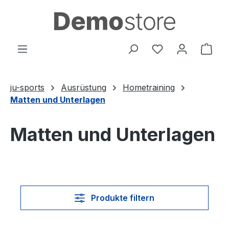
Zum Hauptinhalt springen
Du hast 0 Produ
Ware
ju-sports
Ausrüstung
Hometraining
Matten und Unterlagen
Matten und Unterlagen
Produkte filtern