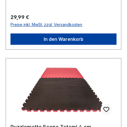
Regulärer Preis:
29,99 €
Preise inkl. MwSt. zzgl. Versandkosten
In den Warenkorb
Puzzlematte Econo Tatami 4 cm