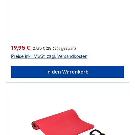
Verkaufspreis:
19,95 €
Regulärer Preis:
27,95 €
(28.62% gespart)
Preise inkl. MwSt. zzgl. Versandkosten
In den Warenkorb