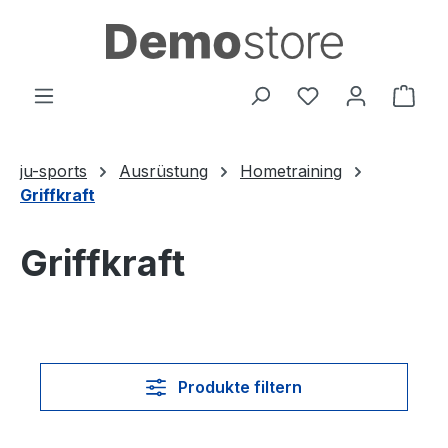
Zum Hauptinhalt springen
Du hast 0 Produ
Ware
ju-sports
Ausrüstung
Hometraining
Griffkraft
Griffkraft
Produkte filtern