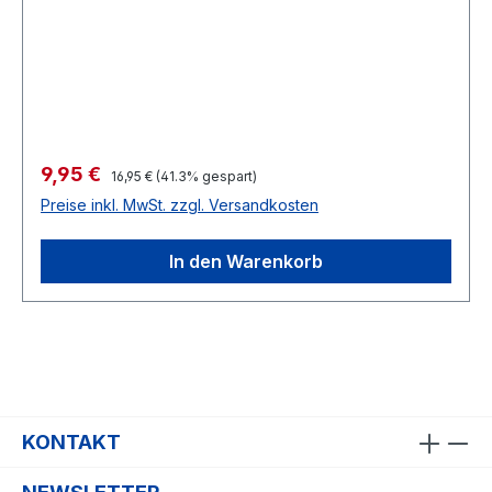
Verkaufspreis:
9,95 €
Regulärer Preis:
16,95 €
(41.3% gespart)
Preise inkl. MwSt. zzgl. Versandkosten
In den Warenkorb
KONTAKT