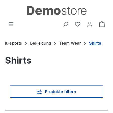
Zum Hauptinhalt springen
Du hast 0 Produ
Ware
ju-sports
Bekleidung
Team Wear
Shirts
Shirts
Produkte filtern