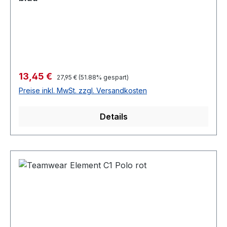
Verkaufspreis:
13,45 €
Regulärer Preis:
27,95 €
(51.88% gespart)
Preise inkl. MwSt. zzgl. Versandkosten
Details