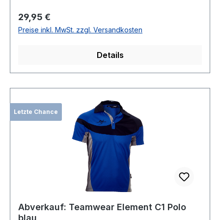
Regulärer Preis:
29,95 €
Preise inkl. MwSt. zzgl. Versandkosten
Details
Letzte Chance
Abverkauf: Teamwear Element C1 Polo
blau