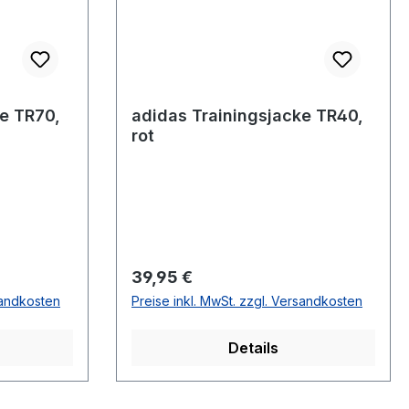
ke TR70,
adidas Trainingsjacke TR40,
rot
Regulärer Preis:
39,95 €
sandkosten
Preise inkl. MwSt. zzgl. Versandkosten
Details