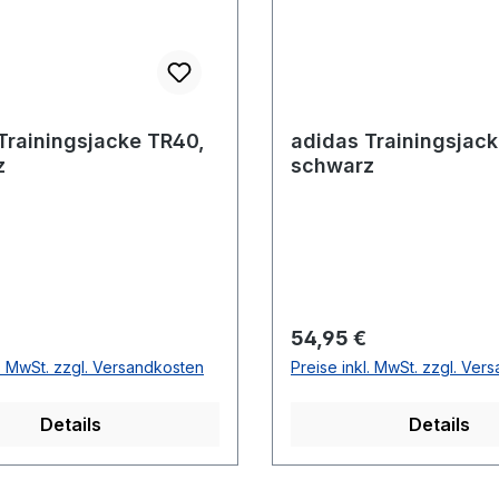
Trainingsjacke TR40,
adidas Trainingsjac
z
schwarz
r Preis:
Regulärer Preis:
54,95 €
l. MwSt. zzgl. Versandkosten
Preise inkl. MwSt. zzgl. Ver
Details
Details