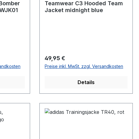
 Bomber
Teamwear C3 Hooded Team
BXWJK01
Jacket midnight blue
Regulärer Preis:
49,95 €
sandkosten
Preise inkl. MwSt. zzgl. Versandkosten
Details