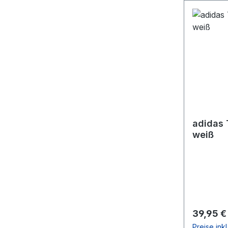
adidas 
weiß
Reguläre
39,95 €
Preise ink