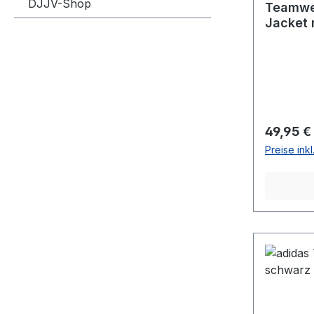
DJJV-Shop
Teamwe
Jacket 
Reguläre
49,95 €
Preise ink