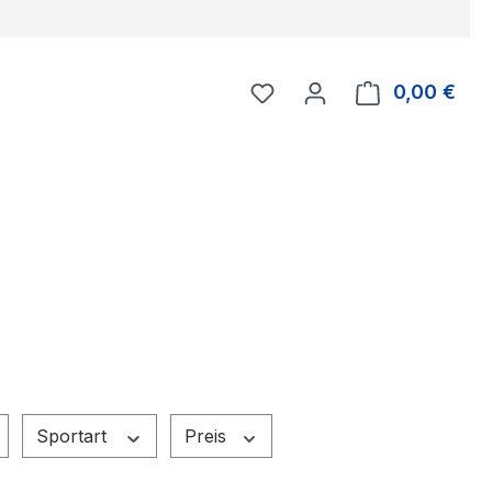
Du hast 0 Produkte auf 
0,00 €
Ware
Sportart
Preis