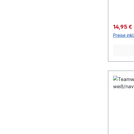
Verkaufs
14,95 €
Preise ink