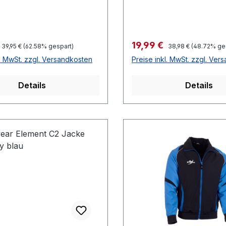
preis:
Verkaufspreis:
19,99 €
Regulärer Preis:
Regulärer Preis:
39,95 €
(62.58% gespart)
38,98 €
(48.72% ge
l. MwSt. zzgl. Versandkosten
Preise inkl. MwSt. zzgl. Ver
Details
Details