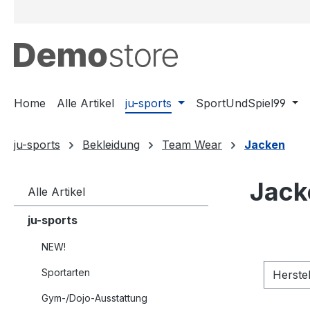
m Hauptinhalt springen
Zur Suche springen
Zur Hauptnavigation springen
Home
Alle Artikel
ju-sports
SportUndSpiel99
ju-sports
Bekleidung
Team Wear
Jacken
Jack
Alle Artikel
ju-sports
NEW!
Sportarten
Herste
Gym-/Dojo-Ausstattung