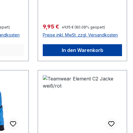
Verkaufspreis:
9,95 €
Regulärer Preis:
spart)
49,95 €
(80.08% gespart)
sandkosten
Preise inkl. MwSt. zzgl. Versandkosten
In den Warenkorb