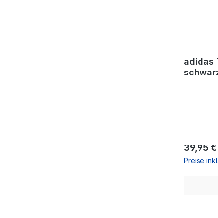
adidas 
schwar
Reguläre
39,95 €
Preise ink