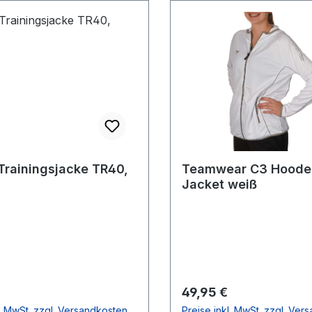
Trainingsjacke TR40,
Teamwear C3 Hoode
Jacket weiß
r Preis:
Regulärer Preis:
49,95 €
l. MwSt. zzgl. Versandkosten
Preise inkl. MwSt. zzgl. Ver