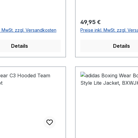
r Preis:
Regulärer Preis:
49,95 €
l. MwSt. zzgl. Versandkosten
Preise inkl. MwSt. zzgl. Ver
Details
Details