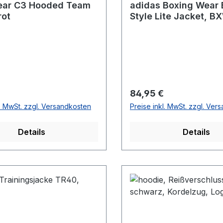
ar C3 Hooded Team
adidas Boxing Wear
rot
Style Lite Jacket, 
r Preis:
Regulärer Preis:
84,95 €
l. MwSt. zzgl. Versandkosten
Preise inkl. MwSt. zzgl. Ver
Details
Details