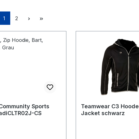
Seite
Seite
1
2
Community Sports
Teamwear C3 Hoode
 adiCLTR02J-CS
Jacket schwarz