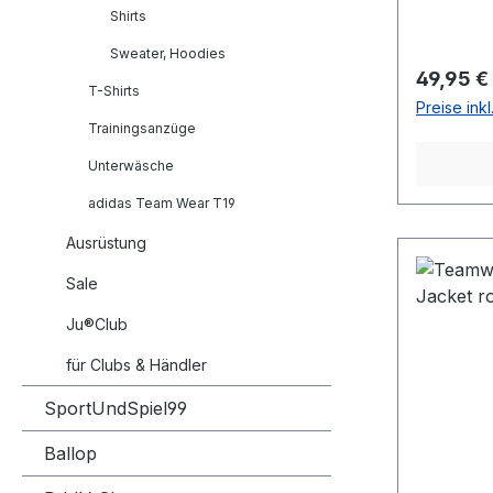
Shirts
Sweater, Hoodies
Reguläre
49,95 €
T-Shirts
Preise ink
Trainingsanzüge
Unterwäsche
adidas Team Wear T19
Ausrüstung
Sale
Ju®Club
für Clubs & Händler
SportUndSpiel99
Ballop