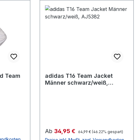
d Team
adidas T16 Team Jacket
Männer schwarz/weiß,
AJ5382
Verkaufspreis:
Ab
34,95 €
Regulärer Preis:
64,99 €
(46.22% gespart)
sandkosten
Preise inkl. MwSt. zzgl. Versandkosten