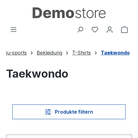
Zum Hauptinhalt springen
Du hast 0 Produ
Ware
ju-sports
Bekleidung
T-Shirts
Taekwondo
Taekwondo
Produkte filtern