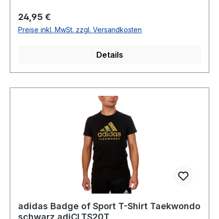
Regulärer Preis:
24,95 €
Preise inkl. MwSt. zzgl. Versandkosten
Details
adidas Badge of Sport T-Shirt Taekwondo
schwarz adiCLTS20T