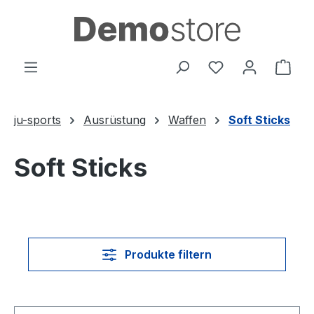
Zum Hauptinhalt springen
Du hast 0 Produ
Ware
ju-sports
Ausrüstung
Waffen
Soft Sticks
Soft Sticks
Produkte filtern