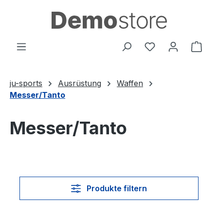
Zum Hauptinhalt springen
Du hast 0 Produ
Ware
ju-sports
Ausrüstung
Waffen
Messer/Tanto
Messer/Tanto
Produkte filtern