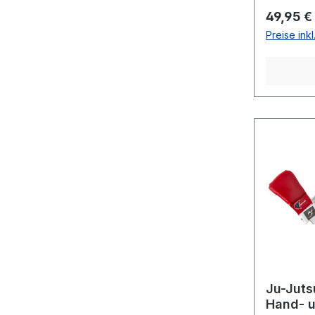
Reguläre
49,95 €
Preise ink
Ju-Juts
Hand- u