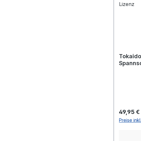
Tokaido
Spannsc
Lizenz
Reguläre
49,95 €
Preise ink