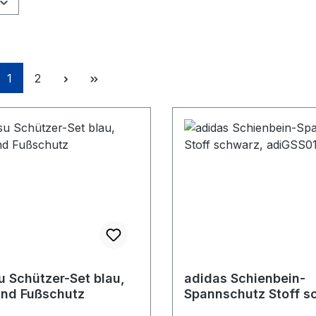
Seite
Seite
1
2
u Schützer-Set blau,
adidas Schienbein-
nd Fußschutz
Spannschutz Stoff s
adiGSS013