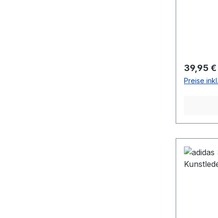
Reguläre
39,95 €
Preise ink