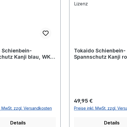
 Schienbein-
Tokaido Schienbein-
hutz Kanji blau, WKF
Spannschutz Kanji r
Lizenz
r Preis:
Regulärer Preis:
49,95 €
l. MwSt. zzgl. Versandkosten
Preise inkl. MwSt. zzgl. Ver
Details
Details