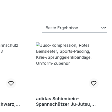
adidas Schienbein-
chwarz,
Spannschützer Ju-Jutsu,
adiBP08JJIF