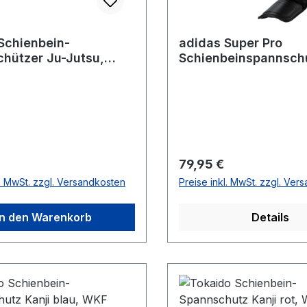
Schienbein-
adidas Super Pro
hützer Ju-Jutsu,
Schienbeinspannsch
8JJIF
black/white, adiSGS
r Preis:
Regulärer Preis:
79,95 €
l. MwSt. zzgl. Versandkosten
Preise inkl. MwSt. zzgl. Ver
In den Warenkorb
Details