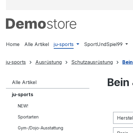
m Hauptinhalt springen
Zur Suche springen
Zur Hauptnavigation springen
Home
Alle Artikel
ju-sports
SportUndSpiel99
ju-sports
Ausrüstung
Schutzausrüstung
Bein
Bein
Alle Artikel
ju-sports
NEW!
Sportarten
Herste
Gym-/Dojo-Ausstattung