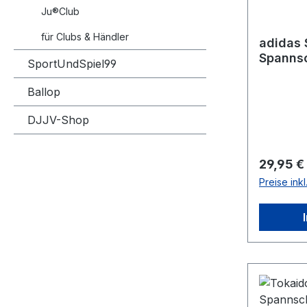
Ju®Club
für Clubs & Händler
adidas 
Spannsc
SportUndSpiel99
adiBP0
Ballop
DJJV-Shop
Reguläre
29,95 €
Preise ink