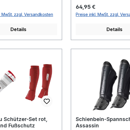
r Preis:
Regulärer Preis:
64,95 €
l. MwSt. zzgl. Versandkosten
Preise inkl. MwSt. zzgl. Ver
Details
Details
u Schützer-Set rot,
Schienbein-Spannsc
nd Fußschutz
Assassin