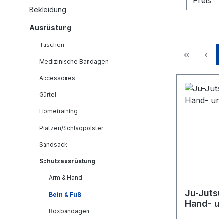
Preis
Bekleidung
Ausrüstung
Taschen
Medizinische Bandagen
Accessoires
Gürtel
Hometraining
Pratzen/Schlagpolster
Sandsack
Schutzausrüstung
Arm & Hand
Ju-Juts
Bein & Fuß
Hand- u
Boxbandagen