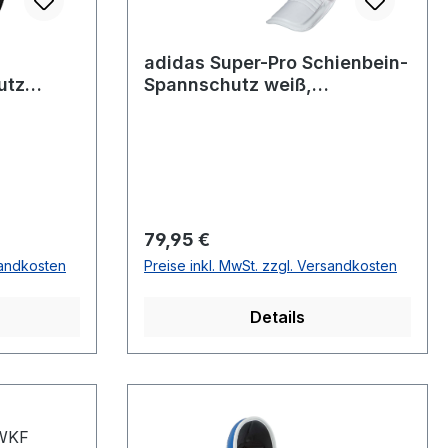
adidas Super-Pro Schienbein-
utz
Spannschutz weiß,
S011
adiSGSS011
Regulärer Preis:
79,95 €
sandkosten
Preise inkl. MwSt. zzgl. Versandkosten
Details