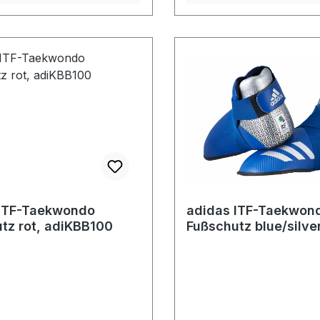
 ITF-Taekwondo
adidas ITF-Taekwon
tz rot, adiKBB100
Fußschutz blue/silver
adiKBB300HD