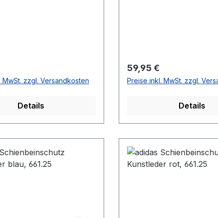
r Preis:
Regulärer Preis:
59,95 €
l. MwSt. zzgl. Versandkosten
Preise inkl. MwSt. zzgl. Ver
Details
Details