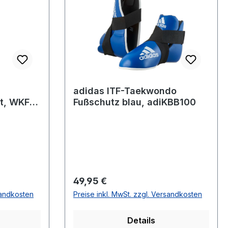
adidas ITF-Taekwondo
ot, WKF
Fußschutz blau, adiKBB100
Regulärer Preis:
49,95 €
sandkosten
Preise inkl. MwSt. zzgl. Versandkosten
Details