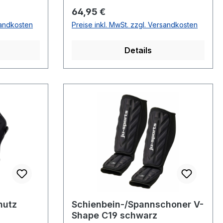
Regulärer Preis:
64,95 €
sandkosten
Preise inkl. MwSt. zzgl. Versandkosten
Details
hutz
Schienbein-/Spannschoner V-
Shape C19 schwarz