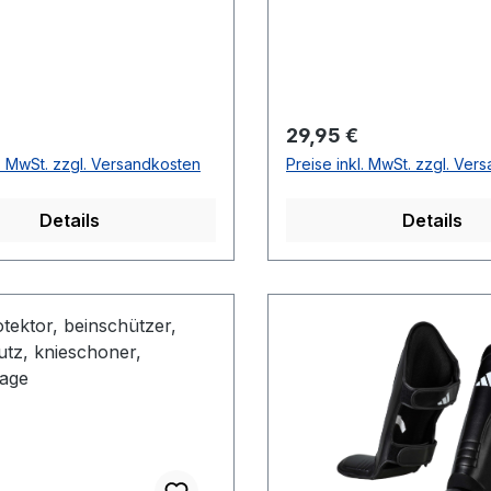
r Preis:
Regulärer Preis:
29,95 €
l. MwSt. zzgl. Versandkosten
Preise inkl. MwSt. zzgl. Ver
Details
Details