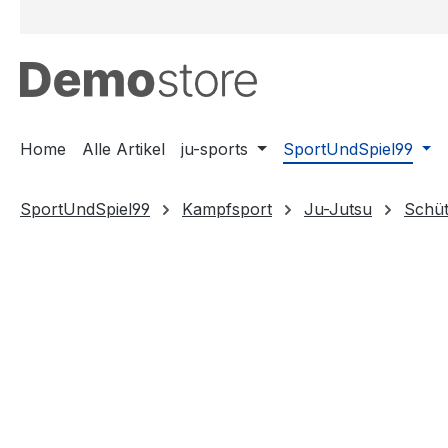
m Hauptinhalt springen
Zur Suche springen
Zur Hauptnavigation springen
Home
Alle Artikel
ju-sports
SportUndSpiel99
SportUndSpiel99
Kampfsport
Ju-Jutsu
Schüt