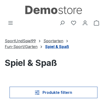
Zum Hauptinhalt springen
Du hast 0 Produ
Ware
SportUndSpiel99
Sportarten
Fun-Sport/Garten
Spiel & Spaß
Spiel & Spaß
Produkte filtern