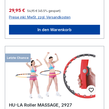
Verkaufspreis:
29,95 €
Regulärer Preis:
54,95 €
(45.5% gespart)
Preise inkl. MwSt. zzgl. Versandkosten
In den Warenkorb
Letzte Chance
HU-LA Roller MASSAGE, 2927