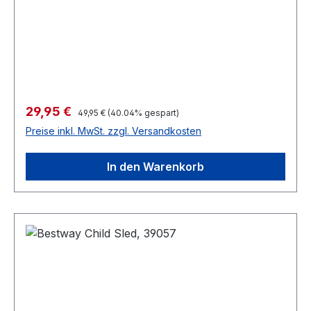
Verkaufspreis:
29,95 €
Regulärer Preis:
49,95 €
(40.04% gespart)
Preise inkl. MwSt. zzgl. Versandkosten
In den Warenkorb