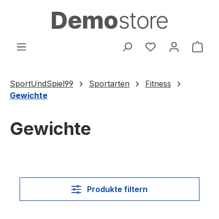
Zum Hauptinhalt springen
Du hast 0 Produ
Ware
SportUndSpiel99
Sportarten
Fitness
Gewichte
Gewichte
Produkte filtern