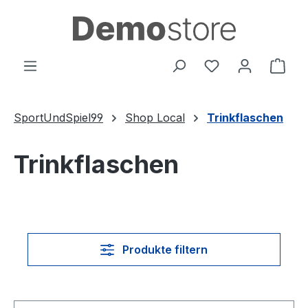
Zum Hauptinhalt springen
Du hast 0 Produ
Ware
SportUndSpiel99
Shop Local
Trinkflaschen
Trinkflaschen
Produkte filtern