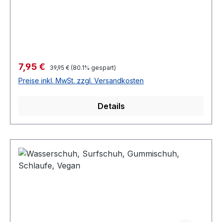
Verkaufspreis:
7,95 €
Regulärer Preis:
39,95 €
(80.1% gespart)
Preise inkl. MwSt. zzgl. Versandkosten
Details