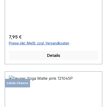
Regulärer Preis:
7,95 €
Preise inkl. MwSt. zzgl. Versandkosten
Details
Letzte Chance