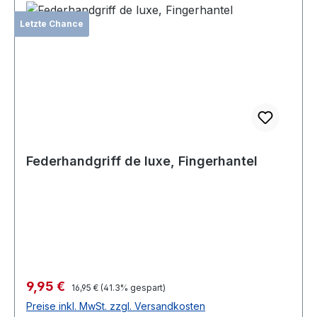
Letzte Chance
Federhandgriff de luxe, Fingerhantel
Verkaufspreis:
9,95 €
Regulärer Preis:
16,95 €
(41.3% gespart)
Preise inkl. MwSt. zzgl. Versandkosten