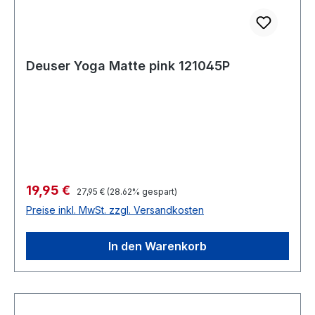
Deuser Yoga Matte pink 121045P
Verkaufspreis:
19,95 €
Regulärer Preis:
27,95 €
(28.62% gespart)
Preise inkl. MwSt. zzgl. Versandkosten
In den Warenkorb