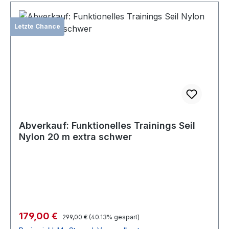
Letzte Chance
Abverkauf: Funktionelles Trainings Seil
Nylon 20 m extra schwer
Verkaufspreis:
179,00 €
Regulärer Preis:
299,00 €
(40.13% gespart)