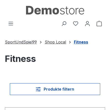
Zum Hauptinhalt springen
Du hast 0 Produ
Ware
SportUndSpiel99
Shop Local
Fitness
Fitness
Produkte filtern