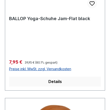
BALLOP Yoga-Schuhe Jam-Flat black
Verkaufspreis:
7,95 €
Regulärer Preis:
39,95 €
(80.1% gespart)
Preise inkl. MwSt. zzgl. Versandkosten
Details