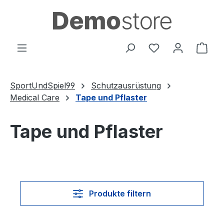
Zum Hauptinhalt springen
Du hast 0 Produ
Ware
SportUndSpiel99
Schutzausrüstung
Medical Care
Tape und Pflaster
Tape und Pflaster
Produkte filtern