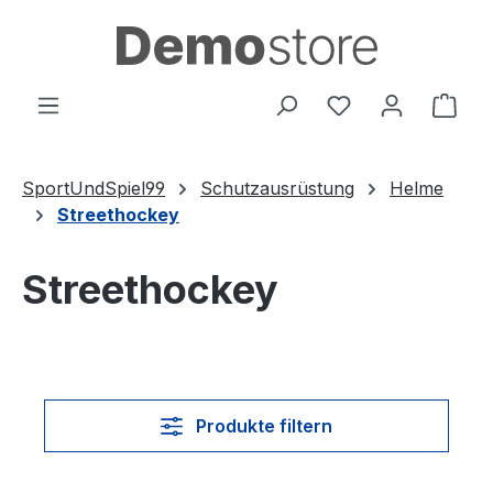
Zum Hauptinhalt springen
Du hast 0 Produ
Ware
SportUndSpiel99
Schutzausrüstung
Helme
Streethockey
Streethockey
Produkte filtern