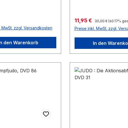
r Preis:
Verkaufspreis:
11,95 €
Regulärer Preis:
30,00 €
(60.17% ges
l. MwSt. zzgl. Versandkosten
Preise inkl. MwSt. zzgl. Ver
In den Warenkorb
In den Warenko