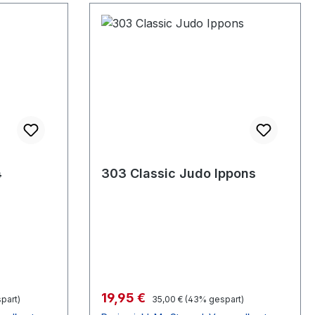
4
303 Classic Judo Ippons
Verkaufspreis:
19,95 €
Regulärer Preis:
part)
35,00 €
(43% gespart)