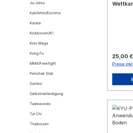
Ju-Jutsu
Wettka
Kali/Arnis/Escrima
Karate
Kickboxen/K1
Krav Maga
Kung Fu
Reguläre
25,00 €
MMA/Freefight
Preise ink
Penchak Silat
Sambo
Selbstverteidigung
Taekwondo
Tai Chi
Thaiboxen