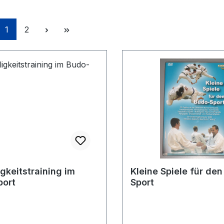
Seite
Seite
1
2
igkeitstraining im
Kleine Spiele für de
port
Sport