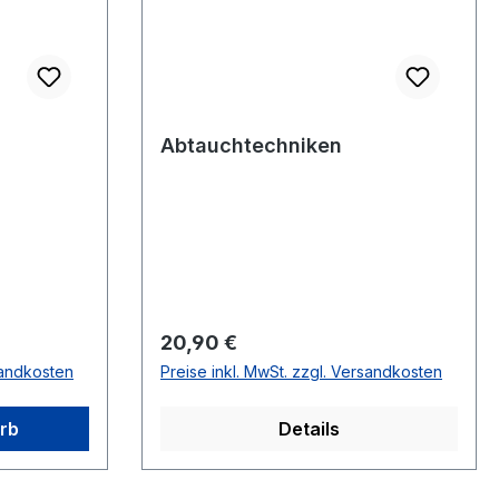
Abtauchtechniken
Regulärer Preis:
20,90 €
sandkosten
Preise inkl. MwSt. zzgl. Versandkosten
rb
Details