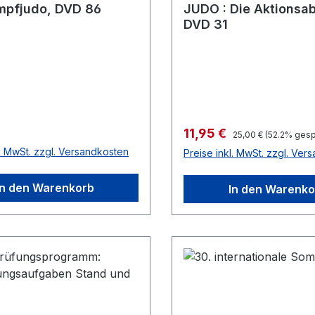
mpfjudo, DVD 86
JUDO : Die Aktionsa
DVD 31
r Preis:
Verkaufspreis:
11,95 €
Regulärer Preis:
25,00 €
(52.2% gesp
l. MwSt. zzgl. Versandkosten
Preise inkl. MwSt. zzgl. Ver
In den Warenkorb
In den Warenko