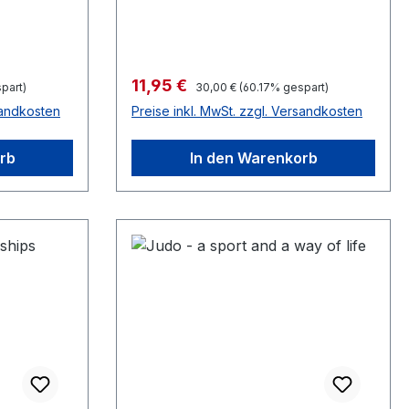
Verkaufspreis:
11,95 €
Regulärer Preis:
part)
30,00 €
(60.17% gespart)
sandkosten
Preise inkl. MwSt. zzgl. Versandkosten
rb
In den Warenkorb