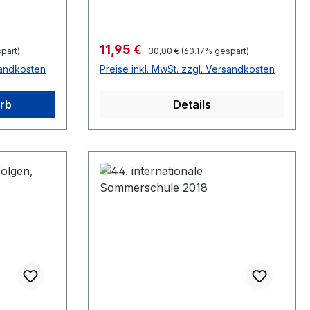
Verkaufspreis:
11,95 €
Regulärer Preis:
part)
30,00 €
(60.17% gespart)
sandkosten
Preise inkl. MwSt. zzgl. Versandkosten
rb
Details