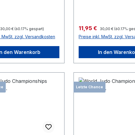
preis:
Verkaufspreis:
11,95 €
Regulärer Preis:
Regulärer Preis:
30,00 €
(60.17% gespart)
30,00 €
(60.17% ges
l. MwSt. zzgl. Versandkosten
Preise inkl. MwSt. zzgl. Ver
In den Warenkorb
In den Warenko
ce
Letzte Chance