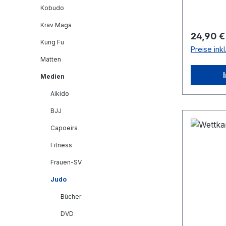
Kobudo
Krav Maga
Reguläre
24,90 €
Kung Fu
Preise ink
Matten
Medien
Aikido
BJJ
Capoeira
Fitness
Frauen-SV
Judo
Bücher
DVD