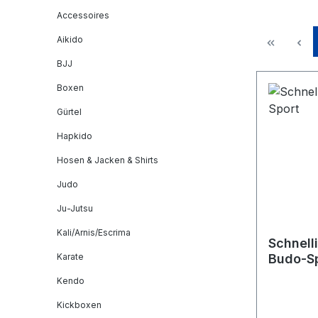
Accessoires
Aikido
BJJ
Boxen
Gürtel
Hapkido
Hosen & Jacken & Shirts
Judo
Ju-Jutsu
Kali/Arnis/Escrima
Schnell
Karate
Budo-S
Kendo
Kickboxen