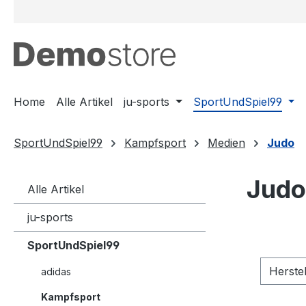
m Hauptinhalt springen
Zur Suche springen
Zur Hauptnavigation springen
Home
Alle Artikel
ju-sports
SportUndSpiel99
SportUndSpiel99
Kampfsport
Medien
Judo
Judo
Alle Artikel
ju-sports
SportUndSpiel99
Herste
adidas
Kampfsport