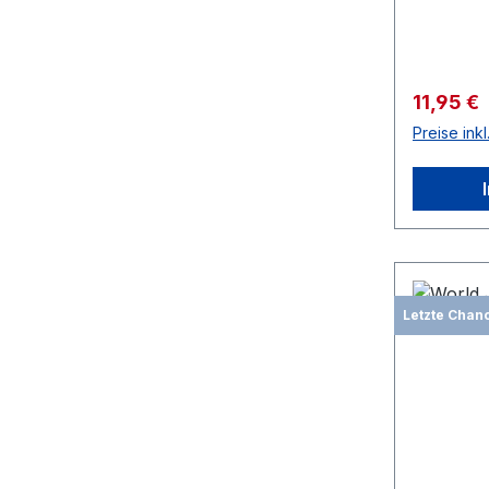
Verkaufs
11,95 €
Preise ink
Letzte Chan