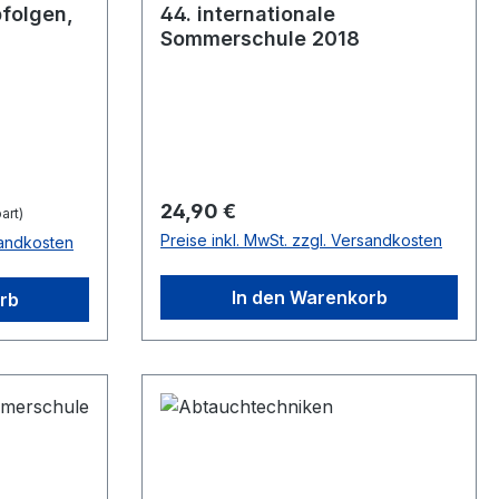
bfolgen,
44. internationale
Sommerschule 2018
Regulärer Preis:
24,90 €
art)
Preise inkl. MwSt. zzgl. Versandkosten
sandkosten
In den Warenkorb
rb