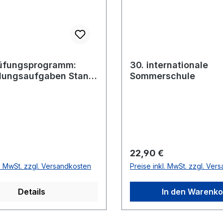
üfungsprogramm:
30. internationale
ungsaufgaben Stand
Sommerschule
den
r Preis:
Regulärer Preis:
22,90 €
l. MwSt. zzgl. Versandkosten
Preise inkl. MwSt. zzgl. Ver
Details
In den Warenko