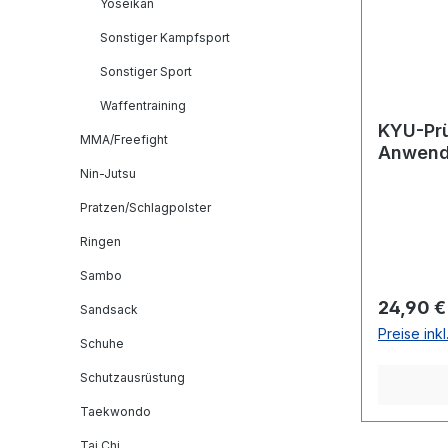
Yoseikan
Sonstiger Kampfsport
Sonstiger Sport
Waffentraining
KYU-Pr
MMA/Freefight
Anwend
und Bo
Nin-Jutsu
Pratzen/Schlagpolster
Ringen
Sambo
Reguläre
24,90 €
Sandsack
Preise ink
Schuhe
Schutzausrüstung
Taekwondo
Tai Chi