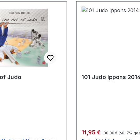
 of Judo
101 Judo Ippons 201
r Preis:
Verkaufspreis:
11,95 €
Regulärer Preis:
30,00 €
(60.17% ges