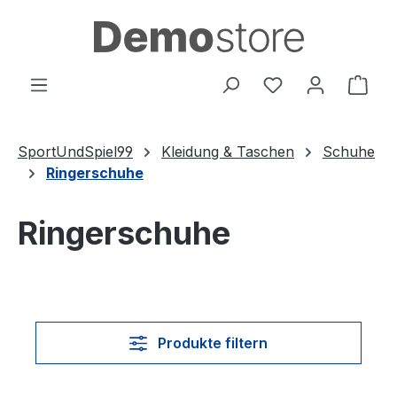
Zum Hauptinhalt springen
Du hast 0 Produ
Ware
SportUndSpiel99
Kleidung & Taschen
Schuhe
Ringerschuhe
Ringerschuhe
Produkte filtern