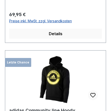
Regulärer Preis:
69,95 €
Preise inkl. MwSt. zzgl. Versandkosten
Details
Letzte Chance
adidas Community line Hoody