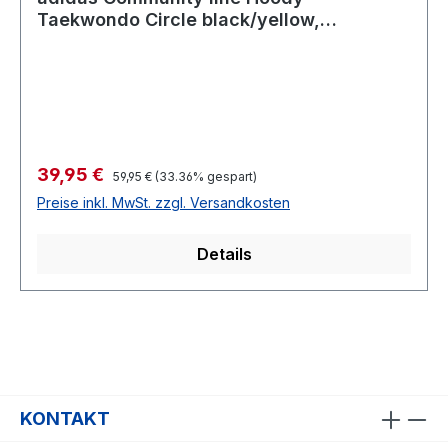
Taekwondo Circle black/yellow,
adiCSH05T
Verkaufspreis:
39,95 €
Regulärer Preis:
59,95 €
(33.36% gespart)
Preise inkl. MwSt. zzgl. Versandkosten
Details
KONTAKT