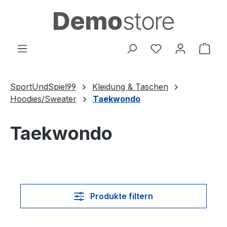
Zum Hauptinhalt springen
Du hast 0 Produ
Ware
SportUndSpiel99
Kleidung & Taschen
Hoodies/Sweater
Taekwondo
Taekwondo
Produkte filtern