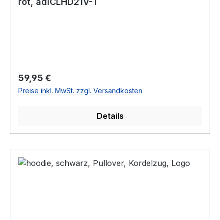
rot, adiCLHD21V-T
Regulärer Preis:
59,95 €
Preise inkl. MwSt. zzgl. Versandkosten
Details