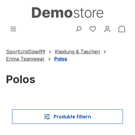
Zum Hauptinhalt springen
Du hast 0 Produ
Ware
SportUndSpiel99
Kleidung & Taschen
Erima Teamwear
Polos
Polos
Produkte filtern