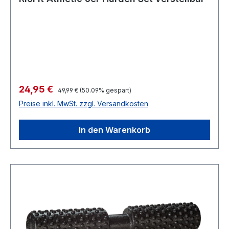
Verkaufspreis:
24,95 €
Regulärer Preis:
49,99 €
(50.09% gespart)
Preise inkl. MwSt. zzgl. Versandkosten
In den Warenkorb