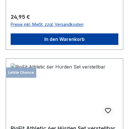
Regulärer Preis:
24,95 €
Preise inkl. MwSt. zzgl. Versandkosten
In den Warenkorb
Letzte Chance
RioFit Athletic 6er Hürden Set verstellbar