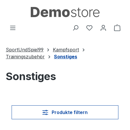
Zum Hauptinhalt springen
Du hast 0 Produ
Ware
SportUndSpiel99
Kampfsport
Trainingszubehör
Sonstiges
Sonstiges
Produkte filtern