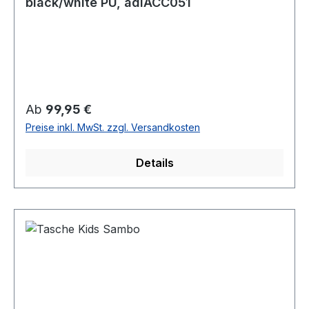
black/white PU, adiACC051
Regulärer Preis:
Ab
99,95 €
Preise inkl. MwSt. zzgl. Versandkosten
Details