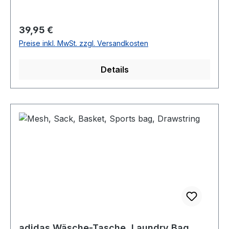
Regulärer Preis:
39,95 €
Preise inkl. MwSt. zzgl. Versandkosten
Details
adidas Wäsche-Tasche, Laundry Bag,