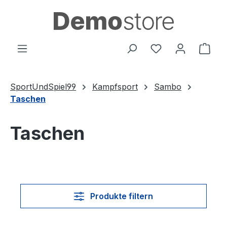
Zum Hauptinhalt springen
Du hast 0 Produ
Ware
SportUndSpiel99
Kampfsport
Sambo
Taschen
Taschen
Produkte filtern